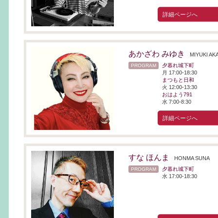
詳細ページへ
あかざわ みゆき
MIYUKI AK
夕暮れ城下町
PROGRAM
月 17:00-18:30
まつもと日和
火 12:00-13:30
おはよう791
水 7:00-8:30
詳細ページへ
すな ほんま
HONMA SUNA
夕暮れ城下町
PROGRAM
水 17:00-18:30