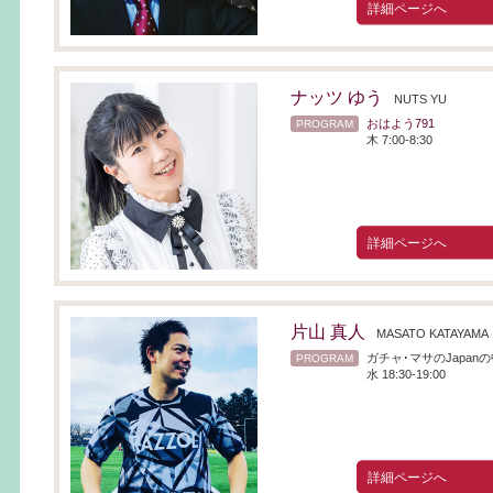
詳細ページへ
ナッツ ゆう
NUTS YU
おはよう791
PROGRAM
木 7:00-8:30
詳細ページへ
片山 真人
MASATO KATAYAMA
ガチャ･マサのJapan
PROGRAM
水 18:30-19:00
詳細ページへ