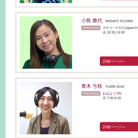
小島 雅代
MASAYO KOJIMA
ガチャ･マサのJapan
PROGRAM
水 18:30-19:00
詳細ページへ
青木 弓枝
YUMIE AOKI
おはよう791
PROGRAM
月 7:00-8:30
詳細ページへ