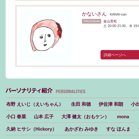
かないさん
KANAI-san
金山音松
PROGRAM
土 20:00-21:00、水 19:0
詳細ページへ
布野 えいじ（えいちゃん）
生田 和徳
伊佐津 和朗
小出
小口 春菜
山本 広子
大澤 健太（おもケン）
mona
久納 ヒサシ（Hickory）
あかざわ みゆき
すな ほんま