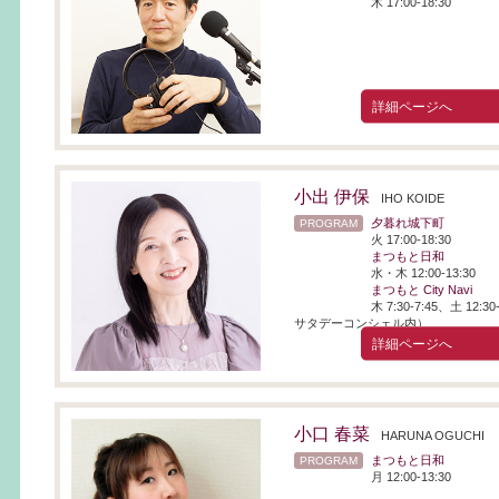
木 17:00-18:30
詳細ページへ
小出 伊保
IHO KOIDE
夕暮れ城下町
PROGRAM
火 17:00-18:30
まつもと日和
水・木 12:00-13:30
まつもと City Navi
木 7:30-7:45、土 12:
サタデーコンシェル内）
詳細ページへ
小口 春菜
HARUNA OGUCHI
まつもと日和
PROGRAM
月 12:00-13:30