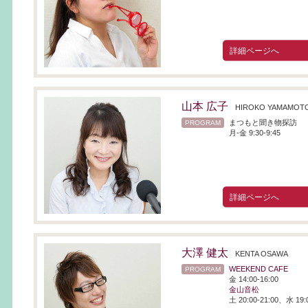
詳細ページへ
山本 広子
HIROKO YAMAMOT
まつもと聞き物探訪
PROGRAM
月-金 9:30-9:45
詳細ページへ
大澤 健太
KENTA OSAWA
WEEKEND CAFE
PROGRAM
金 14:00-16:00
金山音松
土 20:00-21:00、水 19:0