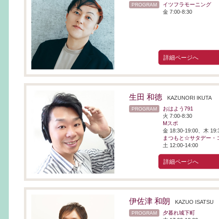
イツフラモーニング
PROGRAM
金 7:00-8:30
詳細ページへ
生田 和徳
KAZUNORI IKUTA
おはよう791
PROGRAM
火 7:00-8:30
Mスポ
金 18:30-19:00、木 19:3
まつもと☆サタデー・
土 12:00-14:00
詳細ページへ
伊佐津 和朗
KAZUO ISATSU
夕暮れ城下町
PROGRAM