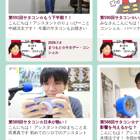
第591回サタコン☆もう下半期？！
第590回サタコン☆
こんにちは！アシスタントのりょっぴーこと
みなさんこんにちは！
中緒涼太です！ 今週のサタコンもお聴きい
コンシェル、パーソ
…
…
2026.7.4
まつもと☆サタデー・コン
シェル
第589回サタコン☆日本が熱い！
第588回サタコン☆
こんにちは！ アシスタントのゆまちこと太
影響を与えるかな？
田勇真です 初めてのソロでのアシスタント
こんにちは！ アシス
…
木瑛汰です！ 今回が