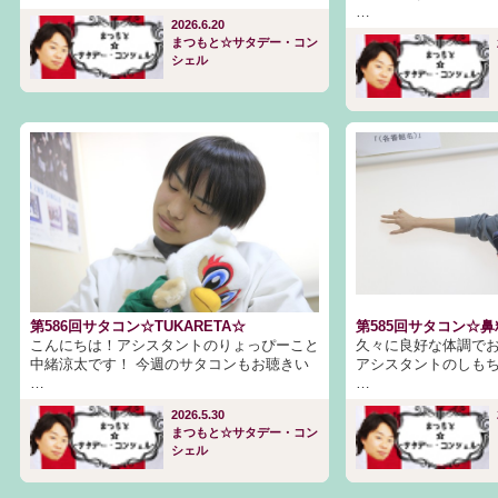
…
2026.6.20
まつもと☆サタデー・コン
シェル
第586回サタコン☆TUKARETA☆
第585回サタコン☆
こんにちは！アシスタントのりょっぴーこと
久々に良好な体調で
中緒涼太です！ 今週のサタコンもお聴きい
アシスタントのしも
…
…
2026.5.30
まつもと☆サタデー・コン
シェル