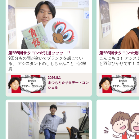
第595回サタコン☆引退ッッッ…!!
第593回サタコン☆
9回分もの間が空いてブランクを感じてい
こんにちは！ アシス
る、 アシスタントのしもちゃんこと下沢桜
と羽部ひかりです！ 
貴 …
…
2026.8.1
まつもと☆サタデー・コン
シェル