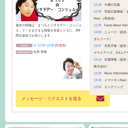
12:10
今週の瓦版
12:30
市政広報番組「まつ
Navi」(再放送)
12:45
Facts About Tee
週末の情報は「まつもと☆サタデー・コンシェ
ル」で！さまざまな情報を音楽とともに、2時
13:00
ニュース〔提供
間生放送でお送りします。
ぎんリース〕
土 12:00-14:00
[生放送]
13:07
天気予報〔提供
生田 和徳
ヤマドアーズ、GSユア
13:14
交通情報〔提供
株式会社〕
13:30
Music Informatio
13:45
イマドキ☆Navi
13:50
エンディング
メッセージ・リクエストを送る