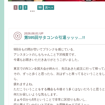
1
2
3
98
次へ »
…
2026.08.01 UP
第595回サタコン☆引退ッッッ…!!
9回分もの間が空いてブランクを感じている、
アシスタントのしもちゃんこと下沢桜貴です。
今週もお聴きいただきありがとうございました。
東京でのNコン全国大会が終わり、先日あきた総文に行って帰って
その、ずっと歩くと思ったら、次はずっと座ってるということをし
ら、
疲れますよね。
ただこういうことをする機会も今後そう多くはないだろうと思うと
何だか寂しいような気もします。
まぁ今日から8月ということで非常に区切りも良いし、
切り替えていかないとですね。お受験モードですよぉ～。