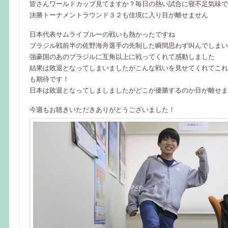
皆さんワールドカップ見てますか？毎日の熱い試合に寝不足気味で
決勝トーナメントラウンド３２も佳境に入り目が離せません
日本代表サムライブルーの戦いも熱かったですね
ブラジル戦前半の佐野海舟選手の先制した瞬間思わず叫んでしまい
強豪国のあのブラジルに互角以上に戦ってくれて感動しました
結果は敗退となってしまいましたがこんな戦いを見せてくれてこれ
も期待です！
日本は敗退となってしましましたがどこが優勝するのか目が離せま
今週もお聴きいただきありがとうございました！