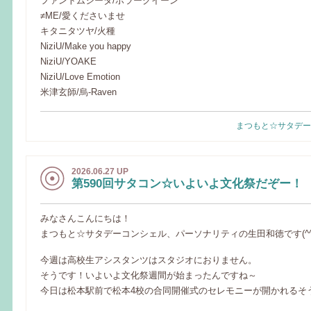
ファントムシータ/ホラークイーン
≠ME/愛くださいませ
キタニタツヤ/火種
NiziU/Make you happy
NiziU/YOAKE
NiziU/Love Emotion
米津玄師/烏-Raven
まつもと☆サタデー
2026.06.27 UP
第590回サタコン☆いよいよ文化祭だぞー！
みなさんこんにちは！
まつもと☆サタデーコンシェル、パーソナリティの生田和徳です(^^)
今週は高校生アシスタンツはスタジオにおりません。
そうです！いよいよ文化祭週間が始まったんですね～
今日は松本駅前で松本4校の合同開催式のセレモニーが開かれるそ