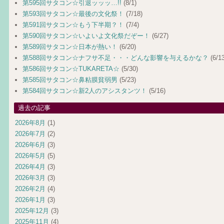
第595回サタコン☆引退ッッッ…!!
(8/1)
第593回サタコン☆最後の文化祭！
(7/18)
第591回サタコン☆もう下半期？！
(7/4)
第590回サタコン☆いよいよ文化祭だぞー！
(6/27)
第589回サタコン☆日本が熱い！
(6/20)
第588回サタコン☆ナフサ不足・・・どんな影響を与えるかな？
(6/13
第586回サタコン☆TUKARETA☆
(5/30)
第585回サタコン☆鼻粘膜貧弱男
(5/23)
第584回サタコン☆新2人のアシスタンツ！
(5/16)
過去の記事
2026年8月
(1)
2026年7月
(2)
2026年6月
(3)
2026年5月
(5)
2026年4月
(3)
2026年3月
(3)
2026年2月
(4)
2026年1月
(3)
2025年12月
(3)
2025年11月
(4)