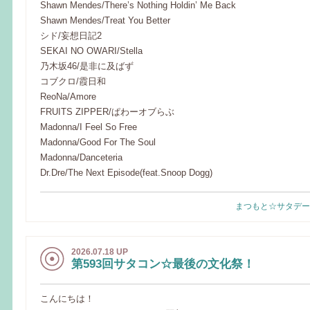
Shawn Mendes/There’s Nothing Holdin’ Me Back
Shawn Mendes/Treat You Better
シド/妄想日記2
SEKAI NO OWARI/Stella
乃木坂46/是非に及ばず
コブクロ/霞日和
ReoNa/Amore
FRUITS ZIPPER/ぱわーオブらぶ
Madonna/I Feel So Free
Madonna/Good For The Soul
Madonna/Danceteria
Dr.Dre/The Next Episode(feat.Snoop Dogg)
まつもと☆サタデー
2026.07.18 UP
第593回サタコン☆最後の文化祭！
こんにちは！