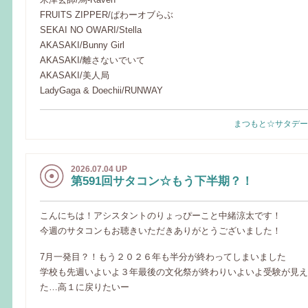
FRUITS ZIPPER/ぱわーオブらぶ
SEKAI NO OWARI/Stella
AKASAKI/Bunny Girl
AKASAKI/離さないでいて
AKASAKI/美人局
LadyGaga & Doechii/RUNWAY
まつもと☆サタデー
2026.07.04 UP
第591回サタコン☆もう下半期？！
こんにちは！アシスタントのりょっぴーこと中緒涼太です！
今週のサタコンもお聴きいただきありがとうございました！
7月一発目？！もう２０２６年も半分が終わってしまいました
学校も先週いよいよ３年最後の文化祭が終わりいよいよ受験が見え
た…高１に戻りたいー