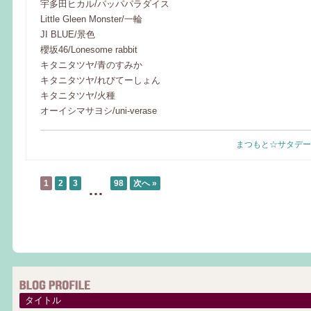
宇多田ヒカル/パッパパラダイス
Little Gleen Monster/一輪
JI BLUE/景色
櫻坂46/Lonesome rabbit
キタニタツヤ/青のすみか
キタニタツヤ/れびてーしょん
キタニタツヤ/火種
オーイシマサヨシ/uni-verase
まつもと☆サタデー
1
2
3
98
次へ »
…
タイトル