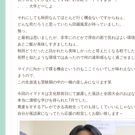
、、、大学どーしよ
それにしても秋田なんてほとんど行く機会ないですからねぇ、
どんな所だろうと思っていたら田園風景が待っていました。
無っ。
と最初は思いましたが、非常にのどかで滞在の面で見ればよい環境
あとご飯が美味しすぎましたねぇ。
秋田どうだったと訊かれたら美味しかったと答えたくなる程でした
長野と似たような環境ではあったので何の違和感もなく過ごせまし
マイクに向かって喋る機会というのもここぐらいでしか味わえない
まうので、
この生放送も受験期の中の一種の楽しみになります笑
今回のイマドキは文化祭前日にて披露した落語と全国大会のおはな
本当に濃密な学びを得られた7月でした。
蕎麦をすするアレができる高校生ってのも珍しくていいんじゃない
自分が落語家になってたら応援の程宜しくお願い致します～