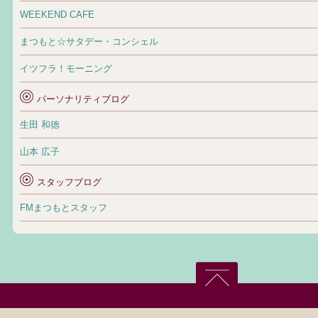
WEEKEND CAFE
まつもと☆サタデー・コンシェル
イツフラ！モーニング
パーソナリティブログ
生田 和徳
山本 広子
スタッフブログ
FMまつもとスタッフ