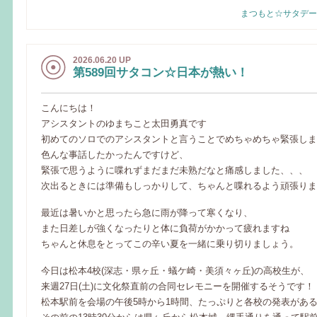
まつもと☆サタデー
2026.06.20 UP
第589回サタコン☆日本が熱い！
こんにちは！
アシスタントのゆまちこと太田勇真です
初めてのソロでのアシスタントと言うことでめちゃめちゃ緊張しま
色んな事話したかったんですけど、
緊張で思うように喋れずまだまだ未熟だなと痛感しました、、、
次出るときには準備もしっかりして、ちゃんと喋れるよう頑張りま
最近は暑いかと思ったら急に雨が降って寒くなり、
また日差しが強くなったりと体に負荷がかかって疲れますね
ちゃんと休息をとってこの辛い夏を一緒に乗り切りましょう。
今日は松本4校(深志・県ヶ丘・蟻ケ崎・美須々ヶ丘)の高校生が、
来週27日(土)に文化祭直前の合同セレモニーを開催するそうです！
松本駅前を会場の午後5時から1時間、たっぷりと各校の発表があ