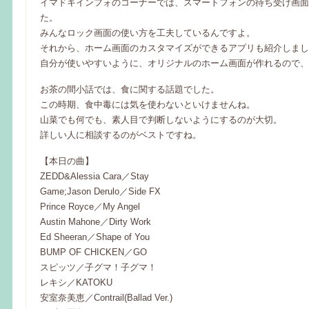
イマドキインフォのコーナーでは、スマートフォンの待ち受け画面
た。
みんなロック画面の使い方を工夫しているんですよ。
それから、ホーム画面のカスタマイズができるアプリも紹介しまし
自分が使いやすいように、オリジナルのホーム画面が作れるので、
お茶の間小話では、食に関する話題でした。
この時期、食中毒には気を使わないといけませんね。
山菜でも何でも、素人目で判断しないようにするのが大切。
詳しい人に相談するのがベストですね。
【本日の曲】
ZEDD&Alessia Cara／Stay
Game;Jason Derulo／Side FX
Prince Royce／My Angel
Austin Mahone／Dirty Work
Ed Sheeran／Shape of You
BUMP OF CHICKEN／GO
スピッツ／子グマ！子グマ！
レキシ／KATOKU
安室奈美恵／Contrail(Ballad Ver.)