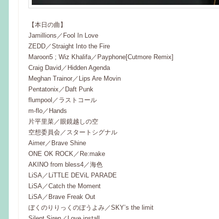
【本日の曲】
Jamillions／Fool In Love
ZEDD／Straight Into the Fire
Maroon5 ; Wiz Khalifa／Payphone[Cutmore Remix]
Craig David／Hidden Agenda
Meghan Trainor／Lips Are Movin
Pentatonix／Daft Punk
flumpool／ラストコール
m-flo／Hands
片平里菜／眼鏡越しの空
空想委員会／スタートシグナル
Aimer／Brave Shine
ONE OK ROCK／Re:make
AKINO from bless4／海色
LiSA／LiTTLE DEViL PARADE
LiSA／Catch the Moment
LiSA／Brave Freak Out
ぼくのりりっくのぼうよみ／SKY’s the limit
Silent Siren／Love install