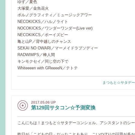
ゆず／夏色
大塚愛／金魚花火
ポルノグラフィティ／ミュージックアワー
NECOKICKS／ハルノライト
NOCOKICKS／ワンダーワンダー(Live ver)
NECOKIKCS／ボーイズビー
亀と山P／背中越しのチャンス
SEKAI NO OWARI／マーメイドラプソディー
RADWIMPS／棒人間
キンモクセイ／同じ空の下で
Whiteeeen with GReeeeN／テトテ
まつもと☆サタデー
2017.05.06 UP
第129回サタコン☆予測変換
こんにちは！まつもと☆サタデーコンシェル、アシスタントのシー
昨日が「こどもの日」だったこともあり、こいのぼりの話題が多か