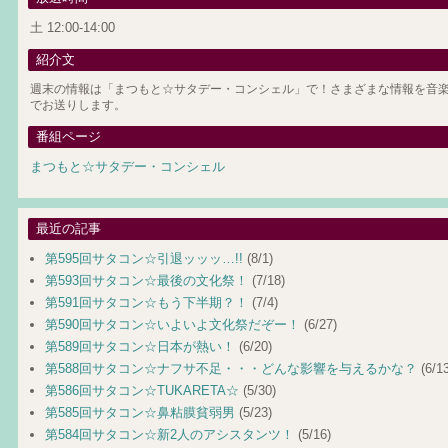
土 12:00-14:00
紹介文
週末の情報は「まつもと☆サタデー・コンシェル」で！さまざまな情報を音楽
でお送りします。
番組ページ
まつもと☆サタデー・コンシェル
最近の記事
第595回サタコン☆引退ッッッ…!!
(8/1)
第593回サタコン☆最後の文化祭！
(7/18)
第591回サタコン☆もう下半期？！
(7/4)
第590回サタコン☆いよいよ文化祭だぞー！
(6/27)
第589回サタコン☆日本が熱い！
(6/20)
第588回サタコン☆ナフサ不足・・・どんな影響を与えるかな？
(6/13
第586回サタコン☆TUKARETA☆
(5/30)
第585回サタコン☆鼻粘膜貧弱男
(5/23)
第584回サタコン☆新2人のアシスタンツ！
(5/16)