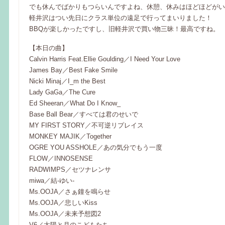
でも休んでばかりもつらいんですよね、休憩、休みはほどほどがいい
軽井沢はつい先日にクラス単位の遠足で行ってまいりました！
BBQが楽しかったですし、旧軽井沢で買い物三昧！最高ですね。
【本日の曲】
Calvin Harris Feat.Ellie Goulding／I Need Your Love
James Bay／Best Fake Smile
Nicki Minaj／I_m the Best
Lady GaGa／The Cure
Ed Sheeran／What Do I Know_
Base Ball Bear／すべては君のせいで
MY FIRST STORY／不可逆リプレイス
MONKEY MAJIK／Together
OGRE YOU ASSHOLE／あの気分でもう一度
FLOW／INNOSENSE
RADWIMPS／セツナレンサ
miwa／結‐ゆい‐
Ms.OOJA／さぁ鐘を鳴らせ
Ms.OOJA／悲しいKiss
Ms.OOJA／未来予想図2
V6／太陽と月のこどもたち