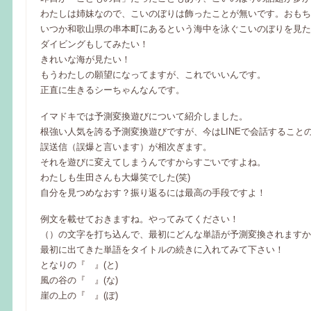
わたしは姉妹なので、こいのぼりは飾ったことが無いです。おもちゃ
いつか和歌山県の串本町にあるという海中を泳ぐこいのぼりを見た
ダイビングもしてみたい！
きれいな海が見たい！
もうわたしの願望になってますが、これでいいんです。
正直に生きるシーちゃんなんです。
イマドキでは予測変換遊びについて紹介しました。
根強い人気を誇る予測変換遊びですが、今はLINEで会話すること
誤送信（誤爆と言います）が相次ぎます。
それを遊びに変えてしまうんですからすごいですよね。
わたしも生田さんも大爆笑でした(笑)
自分を見つめなおす？振り返るには最高の手段ですよ！
例文を載せておきますね。やってみてください！
（）の文字を打ち込んで、最初にどんな単語が予測変換されますか
最初に出てきた単語をタイトルの続きに入れてみて下さい！
となりの『 』(と)
風の谷の『 』(な)
崖の上の『 』(ぽ)