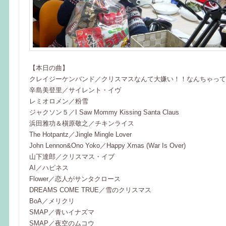
【本日の曲】
クレイジーケンバンド／クリスマスなんて大嫌い！！なんちゃって
辛島美登里／サイレント・イヴ
レミオロメン／粉雪
ジャクソン５／I Saw Mommy Kissing Santa Claus
浜田雅功＆槇原敬之／チキンライス
The Hotpantz／Jingle Mingle Lover
John Lennon&Ono Yoko／Happy Xmas (War Is Over)
山下達郎／クリスマス・イブ
AI／ハピネス
Flower／恋人がサンタクロース
DREAMS COME TRUE／雪のクリスマス
BoA／メリクリ
SMAP／青いイナズマ
SMAP／夜空のムコウ