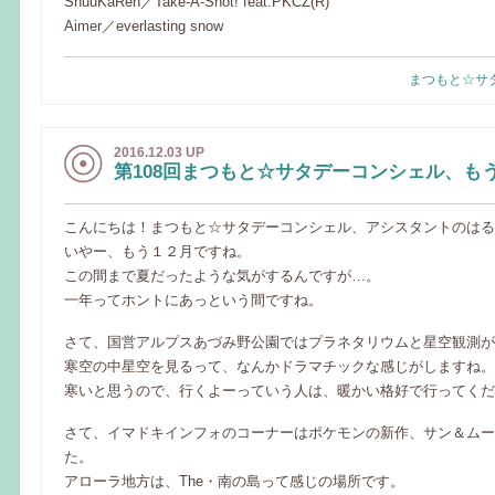
ShuuKaRen／Take-A-Shot! feat.PKCZ(R)
Aimer／everlasting snow
まつもと☆サ
2016.12.03 UP
第108回まつもと☆サタデーコンシェル、も
こんにちは！まつもと☆サタデーコンシェル、アシスタントのはる
いやー、もう１２月ですね。
この間まで夏だったような気がするんですが…。
一年ってホントにあっという間ですね。
さて、国営アルプスあづみ野公園ではプラネタリウムと星空観測が
寒空の中星空を見るって、なんかドラマチックな感じがしますね。
寒いと思うので、行くよーっていう人は、暖かい格好で行ってくだ
さて、イマドキインフォのコーナーはポケモンの新作、サン＆ムー
た。
アローラ地方は、The・南の島って感じの場所です。