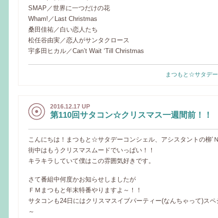
SMAP／世界に一つだけの花
Wham!／Last Christmas
桑田佳祐／白い恋人たち
松任谷由実／恋人がサンタクロース
宇多田ヒカル／Can’t Wait ‘Till Christmas
まつもと☆サタデー
2016.12.17 UP
第110回サタコン☆クリスマス一週間前！！
こんにちは！まつもと☆サタデーコンシェル、アシスタントの柳’
街中はもうクリスマスムードでいっぱい！！
キラキラしていて僕はこの雰囲気好きです。
さて番組中何度かお知らせしましたが
ＦＭまつもと年末特番やりますよ～！！
サタコンも24日にはクリスマスイブパーティー(なんちゃって)ス
～