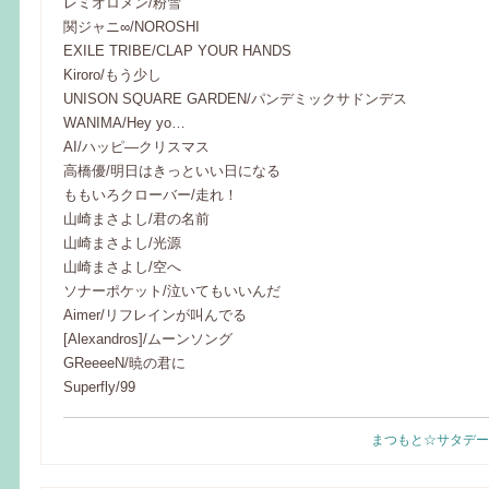
レミオロメン/粉雪
関ジャニ∞/NOROSHI
EXILE TRIBE/CLAP YOUR HANDS
Kiroro/もう少し
UNISON SQUARE GARDEN/パンデミックサドンデス
WANIMA/Hey yo…
AI/ハッピ―クリスマス
高橋優/明日はきっといい日になる
ももいろクローバー/走れ！
山崎まさよし/君の名前
山崎まさよし/光源
山崎まさよし/空へ
ソナーポケット/泣いてもいいんだ
Aimer/リフレインが叫んでる
[Alexandros]/ムーンソング
GReeeeN/暁の君に
Superfly/99
まつもと☆サタデー