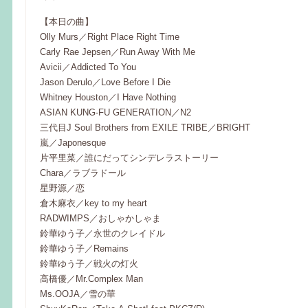
【本日の曲】
Olly Murs／Right Place Right Time
Carly Rae Jepsen／Run Away With Me
Avicii／Addicted To You
Jason Derulo／Love Before I Die
Whitney Houston／I Have Nothing
ASIAN KUNG-FU GENERATION／N2
三代目J Soul Brothers from EXILE TRIBE／BRIGHT
嵐／Japonesque
片平里菜／誰にだってシンデレラストーリー
Chara／ラブラドール
星野源／恋
倉木麻衣／key to my heart
RADWIMPS／おしゃかしゃま
鈴華ゆう子／永世のクレイドル
鈴華ゆう子／Remains
鈴華ゆう子／戦火の灯火
高橋優／Mr.Complex Man
Ms.OOJA／雪の華