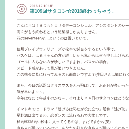
2016.12.10 UP
第109回サタコン☆2016終わっちゃう。
こんにちは！まつもと☆サタデーコンシェル、アシスタントのシー
高２がもう終わるという絶望感しかありません。
花のseventeenが…というのは置いといて。
信州ブレイブウォリアーズが松本で試合をするという事で。
バスケは、はるちゃんの方が詳しいから私からは何も申し上げられ
ゴールに入らない方が珍しいですよね。バスケの場合。
スピード感があって目が追いつきません。
この機会に見に行ってみるのも面白いですよ？(生田さんは観に行く
また、今日の話題はクリスマスをふっ飛ばして、お正月が多かった
気が早いよ～～。
今年はなにで年越すのかな～。それより２４日のサタコンはどうな
イマドキでは、ドラマ「逃げるは恥だが役に立つ」通称「逃げ恥」
星野源は出てるわ、恋ダンスは流行るわで大忙しです。
標高600M高い松本に入ってくるのは、まだですかね(笑)
有名人が踊っているので、あなたの好きな有名人が踊ってるかも？