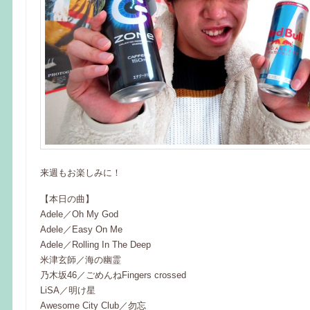
来週もお楽しみに！
【本日の曲】
Adele／Oh My God
Adele／Easy On Me
Adele／Rolling In The Deep
米津玄師／海の幽霊
乃木坂46／ごめんねFingers crossed
LiSA／明け星
Awesome City Club／勿忘