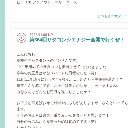
ヒトリエ/アンノウン・マザーグース
まつもと☆サタデー
2022.01.08 UP
第364回サタコン☆エナジー全開で行くぜ！
こんにちわ！
高校生アシスタントのサンさんです。
2022年初めてのサタコンを担当させていただきました。
今年のお正月はかなりハードな日程でした（笑）
1日は二年詣りに行って4時帰り……。起きたら午後4時過ぎ！？
毎年こんな感じです。お正月は夜更かしをしちゃいますよね。
みなさんはどんなお正月を過ごしましたか？
お正月と言えばおせち料理やおもちがありますが、なんといっても
ます。
今年のお正月は過去一番でみかんを食べたと思います！
自分の分のみかんを買ったのは初めてです（笑）
しかも箱です！