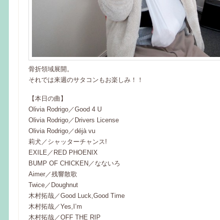
骨折領域展開。
それでは来週のサタコンもお楽しみ！！
【本日の曲】
Olivia Rodrigo／Good 4 U
Olivia Rodrigo／Drivers License
Olivia Rodrigo／déjà vu
莉犬／シャッターチャンス!
EXILE／RED PHOENIX
BUMP OF CHICKEN／なないろ
Aimer／残響散歌
Twice／Doughnut
木村拓哉／Good Luck,Good Time
木村拓哉／Yes,I’m
木村拓哉／OFF THE RIP