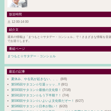
放送時間
土 12:00-14:00
紹介文
週末の情報は「まつもと☆サタデー・コンシェル」で！さまざまな情報を音楽
でお送りします。
番組ページ
まつもと☆サタデー・コンシェル
最近の記事
夏休み、やる気が起きない、、、
(8/8)
第595回サタコン☆引退ッッッ…!!
(8/1)
第593回サタコン☆最後の文化祭！
(7/18)
第591回サタコン☆もう下半期？！
(7/4)
第590回サタコン☆いよいよ文化祭だぞー！
(6/27)
第589回サタコン☆日本が熱い！
(6/20)