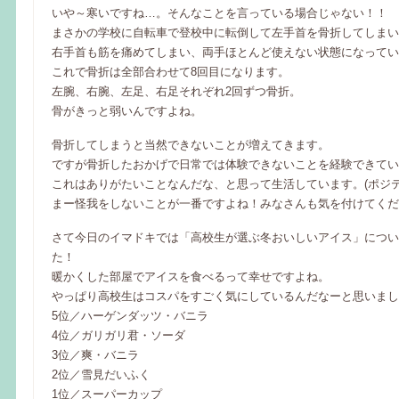
いや～寒いですね…。そんなことを言っている場合じゃない！！
まさかの学校に自転車で登校中に転倒して左手首を骨折してしまい
右手首も筋を痛めてしまい、両手ほとんど使えない状態になってい
これで骨折は全部合わせて8回目になります。
左腕、右腕、左足、右足それぞれ2回ずつ骨折。
骨がきっと弱いんですよね。
骨折してしまうと当然できないことが増えてきます。
ですが骨折したおかげで日常では体験できないことを経験できてい
これはありがたいことなんだな、と思って生活しています。(ポジテ
まー怪我をしないことが一番ですよね！みなさんも気を付けてくだ
さて今日のイマドキでは「高校生が選ぶ冬おいしいアイス」につい
た！
暖かくした部屋でアイスを食べるって幸せですよね。
やっぱり高校生はコスパをすごく気にしているんだなーと思いまし
5位／ハーゲンダッツ・バニラ
4位／ガリガリ君・ソーダ
3位／爽・バニラ
2位／雪見だいふく
1位／スーパーカップ