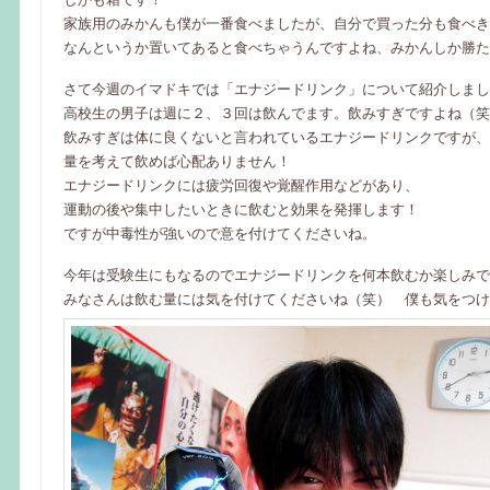
家族用のみかんも僕が一番食べましたが、自分で買った分も食べき
なんというか置いてあると食べちゃうんですよね、みかんしか勝た
さて今週のイマドキでは「エナジードリンク」について紹介しまし
高校生の男子は週に２、３回は飲んでます。飲みすぎですよね（笑
飲みすぎは体に良くないと言われているエナジードリンクですが、
量を考えて飲めば心配ありません！
エナジードリンクには疲労回復や覚醒作用などがあり、
運動の後や集中したいときに飲むと効果を発揮します！
ですが中毒性が強いので意を付けてくださいね。
今年は受験生にもなるのでエナジードリンクを何本飲むか楽しみで
みなさんは飲む量には気を付けてくださいね（笑） 僕も気をつけ