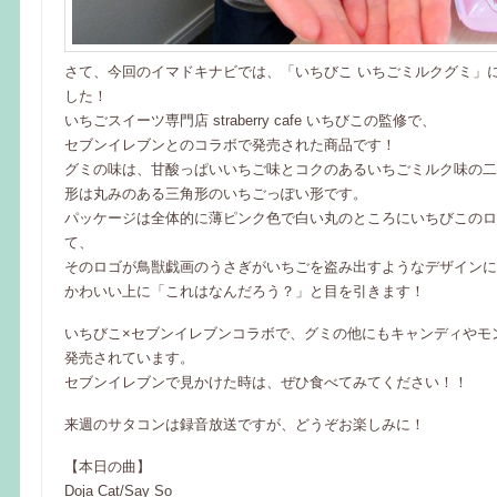
さて、今回のイマドキナビでは、「いちびこ いちごミルクグミ」
した！
いちごスイーツ専門店 straberry cafe いちびこの監修で、
セブンイレブンとのコラボで発売された商品です！
グミの味は、甘酸っぱいいちご味とコクのあるいちごミルク味の二
形は丸みのある三角形のいちごっぽい形です。
パッケージは全体的に薄ピンク色で白い丸のところにいちびこのロ
て、
そのロゴが鳥獣戯画のうさぎがいちごを盗み出すようなデザインに
かわいい上に「これはなんだろう？」と目を引きます！
いちびこ×セブンイレブンコラボで、グミの他にもキャンディやモ
発売されています。
セブンイレブンで見かけた時は、ぜひ食べてみてください！！
来週のサタコンは録音放送ですが、どうぞお楽しみに！
【本日の曲】
Doja Cat/Say So