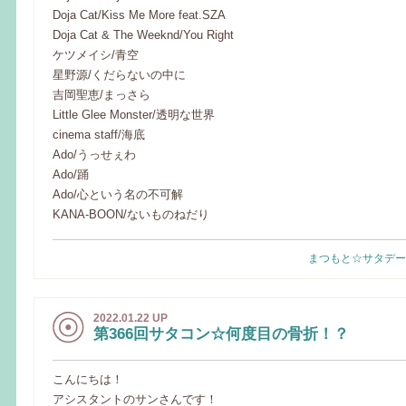
Doja Cat/Kiss Me More feat.SZA
Doja Cat & The Weeknd/You Right
ケツメイシ/青空
星野源/くだらないの中に
吉岡聖恵/まっさら
Little Glee Monster/透明な世界
cinema staff/海底
Ado/うっせぇわ
Ado/踊
Ado/心という名の不可解
KANA-BOON/ないものねだり
まつもと☆サタデー
2022.01.22 UP
第366回サタコン☆何度目の骨折！？
こんにちは！
アシスタントのサンさんです！