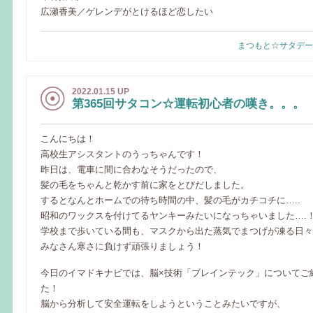
広瀬香美／ゲレンデがとけるほど恋したい
まつもと☆サタデー
2022.01.15 UP
第365回サタコン☆運転初心者の嘆き。。。
こんにちは！
高校生アシスタントのうっちゃんです！
昨日は、電車に間に合わなそうだったので、
髪の毛をちゃんと乾かす前に家をとびだしました。
するとなんとホームでの待ち時間の中、髪の毛がカチコチに…..
昭和のワックスを付けてるヤンキーみたいになっちゃいました….
学校まで歩いている間も、マスクから出た蒸気でまつげが凍る日々
みなさん寒さに負けず頑張りましょう！
今日のイマドキナビでは、脳×技術「ブレインテック」についてご
た！
脳から分析して安全運転をしようということみたいですが、