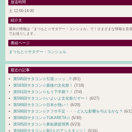
放送時間
土 12:00-14:00
紹介文
週末の情報は「まつもと☆サタデー・コンシェル」で！さまざまな情報を音楽
でお送りします。
番組ページ
まつもと☆サタデー・コンシェル
最近の記事
第595回サタコン☆引退ッッッ…!!
(8/1)
第593回サタコン☆最後の文化祭！
(7/18)
第591回サタコン☆もう下半期？！
(7/4)
第590回サタコン☆いよいよ文化祭だぞー！
(6/27)
第589回サタコン☆日本が熱い！
(6/20)
第588回サタコン☆ナフサ不足・・・どんな影響を与えるかな？
(6/13
第586回サタコン☆TUKARETA☆
(5/30)
第585回サタコン☆鼻粘膜貧弱男
(5/23)
第584回サタコン☆新2人のアシスタンツ！
(5/16)