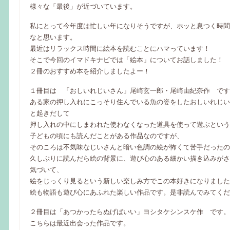
様々な「最後」が近づいています。
私にとって今年度は忙しい年になりそうですが、ホッと息つく時間
なと思います。
最近はリラックス時間に絵本を読むことにハマっています！
そこで今回のイマドキナビでは「絵本」についてお話しました！
２冊のおすすめ本を紹介しましたよー！
１冊目は 「おしいれじいさん」尾崎玄一郎・尾崎由紀奈作 です
ある家の押し入れにこっそり住んでいる魚の姿をしたおしいれじい
と起きだして
押し入れの中にしまわれた使わなくなった道具を使って遊ぶという
子どもの頃にも読んだことがある作品なのですが、
そのころは不気味なじいさんと暗い色調の絵が怖くて苦手だったの
久しぶりに読んだら絵の背景に、遊び心のある細かい描き込みがさ
気づいて、
絵をじっくり見るという新しい楽しみ方でこの本好きになりました
絵も物語も遊び心にあふれた楽しい作品です。是非読んでみてくだ
２冊目は「あつかったらぬげばいい」ヨシタケシンスケ作 です。
こちらは最近出会った作品です。