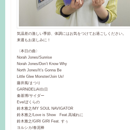
気温差の激しい季節、体調にはお気をつけてお過ごしください。
来週もお楽しみに！
〈本日の曲〉
Norah Jones/Sunrise
Norah Jones/Don’t Know Why
North Jones/It’s Gonna Be
Little Glee Monster/Join Us!
藤井風/まつり
GARNiDELiA/白日
秦基博/サイダー
Eve/ぼくらの
鈴木雅之/MY SOUL NAVIGATOR
鈴木雅之/Love is Show Feat.高城れに
鈴木雅之/GIRI GIRI Feat. すぅ
ヨルシカ/春泥棒