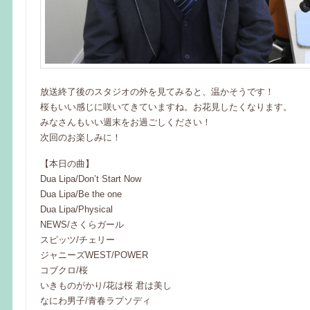
放送終了後のスタジオの外を見てみると、温かそうです！
桜もいい感じに咲いてきていますね。お花見したくなります。
みなさんもいい週末をお過ごしください！
次回のお楽しみに！
【本日の曲】
Dua Lipa/Don’t Start Now
Dua Lipa/Be the one
Dua Lipa/Physical
NEWS/さくらガール
スピッツ/チェリー
ジャニーズWEST/POWER
コブクロ/桜
いきものがかり/花は桜 君は美し
なにわ男子/青春ラプソディ