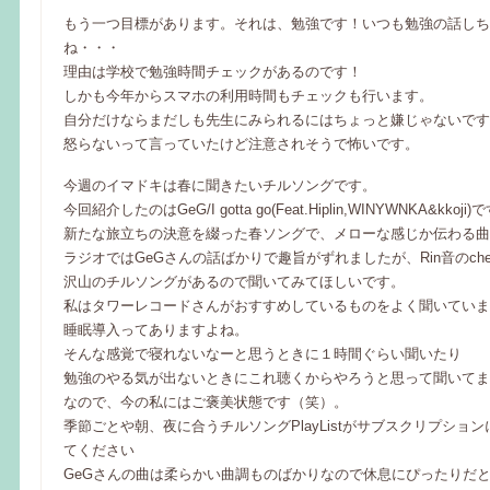
もう一つ目標があります。それは、勉強です！いつも勉強の話しち
ね・・・
理由は学校で勉強時間チェックがあるのです！
しかも今年からスマホの利用時間もチェックも行います。
自分だけならまだしも先生にみられるにはちょっと嫌じゃないです
怒らないって言っていたけど注意されそうで怖いです。
今週のイマドキは春に聞きたいチルソングです。
今回紹介したのはGeG/I gotta go(Feat.Hiplin,WINYWNKA&kkoji)
新たな旅立ちの決意を綴った春ソングで、メローな感じか伝わる曲
ラジオではGeGさんの話ばかりで趣旨がずれましたが、Rin音のcherry
沢山のチルソングがあるので聞いてみてほしいです。
私はタワーレコードさんがおすすめしているものをよく聞いていま
睡眠導入ってありますよね。
そんな感覚で寝れないなーと思うときに１時間ぐらい聞いたり
勉強のやる気が出ないときにこれ聴くからやろうと思って聞いてま
なので、今の私にはご褒美状態です（笑）。
季節ごとや朝、夜に合うチルソングPlayListがサブスクリプショ
てください
GeGさんの曲は柔らかい曲調ものばかりなので休息にぴったりだ