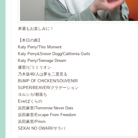
来週もお楽しみに！
【本日の曲】
Katy Perry/This Moment
Katy Perry&Snoon Dogg/California Gurls
Katy Perry/Teenage Dream
優里/ビリミリオン
乃木坂46/人は夢を二度見る
BUMP OF CHICKEN/SOUVENIR
SUPER/BEAVER/グラデーション
ヨルシカ/都落ち
Eve/ぼくらの
浜田麻里/Tomorrow Never Dais
浜田麻里/Escape From Freedom
浜田麻里/Prism
SEKAI NO OWARI/サラバ