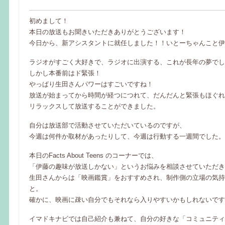
初めまして！
本日の放送もお聞きいただきありがとうございます！
今日から、新アシスタントに就任しました！！いとーちゃんこと伊
ラジオがすごく大好きで、ラジオに出演する、これが長年の夢でし
しかし本番前はド緊張！
やっぱり生田さんパワーはすごいですね！
放送が始まってから時間が経つにつれて、だんだんと緊張もほぐれ
リラックスして放送することができました。
自分は放送部で活動させていただいているのですが、
今週は何件か取材があったりして、今週は行動する一週間でした。
本日のFacts About Teens のコーナーでは、
「伊藤の趣味が放送しかない」というお悩みを相談させていただき
生田さんからは「映画鑑賞」をおすすめされ、制作側の立場の気持
と。
確かに、映画に疎い自分でもそれなら入りやすいかもしれないです
イマドキナビでは自己紹介も兼ねて、自分の好きな「コミュニティ