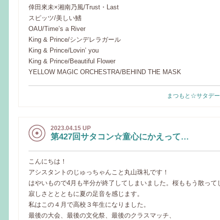
倖田來未×湘南乃風/Trust・Last
スピッツ/美しい鰭
OAU/Time’s a River
King & Prince/シンデレラガール
King & Prince/Lovin’ you
King & Prince/Beautiful Flower
YELLOW MAGIC ORCHESTRA/BEHIND THE MASK
まつもと☆サタデー
2023.04.15 UP
第427回サタコン☆童心にかえって…
こんにちは！
アシスタントのじゅっちゃんこと丸山珠礼です！
はやいもので4月も半分が終了してしまいました。桜ももう散って
寂しさととともに夏の足音を感じます。
私はこの４月で高校３年生になりました。
最後の大会、最後の文化祭、最後のクラスマッチ、