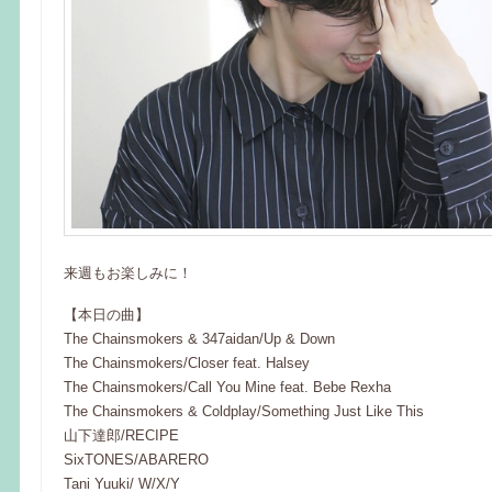
来週もお楽しみに！
【本日の曲】
The Chainsmokers & 347aidan/Up & Down
The Chainsmokers/Closer feat. Halsey
The Chainsmokers/Call You Mine feat. Bebe Rexha
The Chainsmokers & Coldplay/Something Just Like This
山下達郎/RECIPE
SixTONES/ABARERO
Tani Yuuki/ W/X/Y