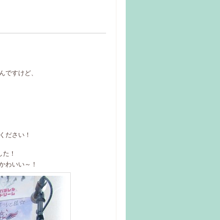
んですけど、
ください！
した！
かわいい～！