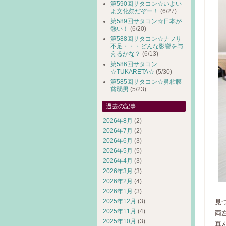
第590回サタコン☆いよい
よ文化祭だぞー！
(6/27)
第589回サタコン☆日本が
熱い！
(6/20)
第588回サタコン☆ナフサ
不足・・・どんな影響を与
えるかな？
(6/13)
第586回サタコン
☆TUKARETA☆
(5/30)
第585回サタコン☆鼻粘膜
貧弱男
(5/23)
過去の記事
2026年8月
(2)
2026年7月
(2)
2026年6月
(3)
2026年5月
(5)
2026年4月
(3)
2026年3月
(3)
2026年2月
(4)
2026年1月
(3)
2025年12月
(3)
見
2025年11月
(4)
両
2025年10月
(3)
真