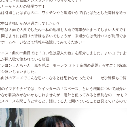
んにちは～高校生アシスタントのうっちゃんです！
んと一か月ぶりの登場です！
活は引退したはずなのに、ワクチンやら進路やらでばたばたとした毎日を送っ
盆中は皆様いかがお過ごしでしたか？
野県は大雨で大変でしたね～私の地域も大雨で電車が止まってしまい大変です
と同じようにお困りの皆様も多いでしょうが、来週からは代行バスが利用でき
ひホームページなどで情報を確認してみてください！
クエスト曲の一曲目では「白い色は恋人の色」を紹介しました。よい曲ですよ
れが挿入歌で使われている映画、
クレヨンしんちゃん 嵐を呼ぶ モーレツ!オトナ帝国の逆襲」もすごくお勧
タシ泣いちゃいました。
供向けのアニメでこんな思いになるとは思わなかったです……ぜひ皆様もご覧
日のイマドキナビでは、ツイッターの「スペース」という機能について紹介い
かなか馴染みがないかもしれませんが、意外と使ってみると便利なの….かも
だスペースを聞こうとすると、話してる人に聞いていることは見えているので