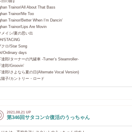
本日の曲】
han Trainor/All About That Bass
han Trainor/Me Too
han Trainor/Better When I’m Dancin’
han Trainor/Lips Are Movin
ツメイシ/夏の思い出
SH/STACiNG
クロ/Star Song
et/Ordinary days
達郎/ターナーの汽罐車 -Turner’s Steamroller-
達郎/Groovin’
達郎/さよなら夏の日(Alternate Vocal Version)
名陽子/カントリー・ロード
2021.08.21 UP
第346回サタコン☆復活のうっちゃん