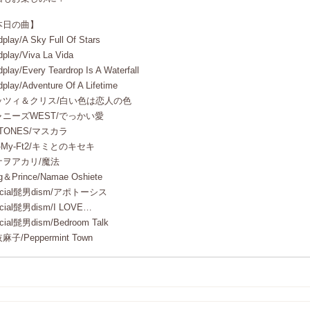
本日の曲】
dplay/A Sky Full Of Stars
dplay/Viva La Vida
dplay/Every Teardrop Is A Waterfall
dplay/Adventure Of A Lifetime
ッツィ＆クリス/白い色は恋人の色
ャニーズWEST/でっかい愛
xTONES/マスカラ
s-My-Ft2/キミとのキセキ
ナヲアカリ/魔法
g＆Prince/Namae Oshiete
ficial髭男dism/アポトーシス
icial髭男dism/I LOVE…
icial髭男dism/Bedroom Talk
麻子/Peppermint Town