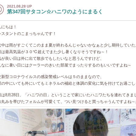
2021.08.28 UP
第347回サタコン☆ハニワのようにまるく
んにちは！
シスタントのこまっちゃんです！
盆中は雨がすごくてこのまま夏が終わるんじゃないかなぁと少し期待していた
日は最高気温が３０℃超えでまた少し暑くなりそうですね～！
気が良い日は外に出て散歩でもしたいなと思うんですけど、
んなに暑い日にはクーラーのきいた部屋でまったりするのもいいですよね～
だ新型コロナウイルスの感染警戒レベルは５のままなので、
屋の中にいても外にいてもミネラルの補給と体調の変化に気を付けてお過ごし
日は8月28日、「ハニワの日」ということで家にいたハニワたちを連れてきま
の丸みを帯びたフォルムが可愛くて、つい見つけると買っちゃうんですよね～