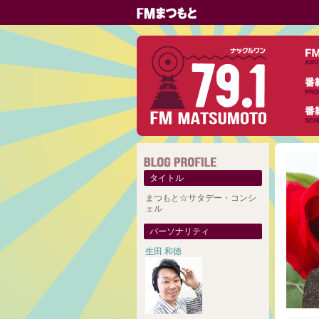
タイトル
まつもと☆サタデー・コンシ
ェル
パーソナリティ
生田 和徳