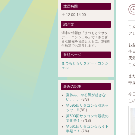
放送時間
土 12:00-14:00
紹介文
こ
週末の情報は「まつもと☆サタ
ア
デー・コンシェル」で！さまざ
まな情報を音楽とともに、2時間
お
生放送でお送りします。
今
番組ページ
天
まつもと☆サタデー・コンシ
こ
ェル
ま
部
最近の記事
今
夏休み、やる気が起きな
い、、、
(8/8)
こ
第595回サタコン☆引退ッ
ッッ…!!
(8/1)
第593回サタコン☆最後の
文化祭！
(7/18)
第591回サタコン☆もう下
半期？！
(7/4)