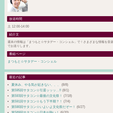
放送時間
土 12:00-14:00
紹介文
週末の情報は「まつもと☆サタデー・コンシェル」で！さまざまな情報を音楽
でお送りします。
番組ページ
まつもと☆サタデー・コンシェル
最近の記事
夏休み、やる気が起きない、、、
(8/8)
第595回サタコン☆引退ッッッ…!!
(8/1)
第593回サタコン☆最後の文化祭！
(7/18)
第591回サタコン☆もう下半期？！
(7/4)
第590回サタコン☆いよいよ文化祭だぞー！
(6/27)
第589回サタコン☆日本が熱い！
(6/20)