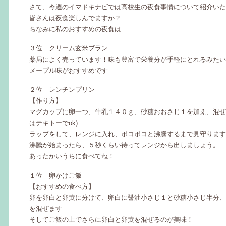
さて、今週のイマドキナビでは高校生の夜食事情について紹介いた
皆さんは夜食楽しんでますか？
ちなみに私のおすすめの夜食は
３位 クリーム玄米ブラン
薬局によく売っています！味も豊富で栄養分が手軽にとれるみたい
メープル味がおすすめです
２位 レンチンプリン
【作り方】
マグカップに卵一つ、牛乳１４０ｇ、砂糖おおさじ１を加え、混ぜ
はテキトーでok)
ラップをして、レンジに入れ、ポコポコと沸騰するまで見守ります
沸騰が始まったら、５秒くらい待ってレンジから出しましょう。
あったかいうちに食べてね！
１位 卵かけご飯
【おすすめの食べ方】
卵を卵白と卵黄に分けて、卵白に醤油小さじ１と砂糖小さじ半分、
を混ぜます
そしてご飯の上でさらに卵白と卵黄を混ぜるのが美味！