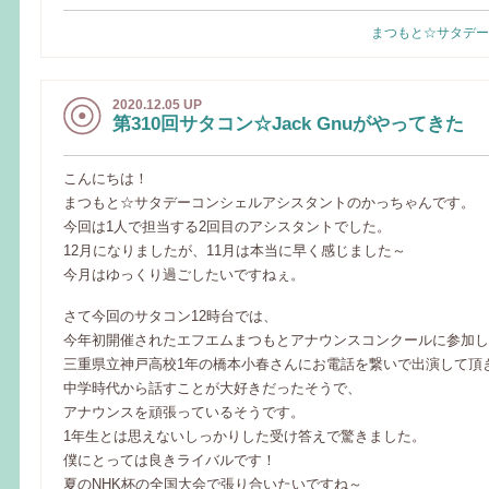
まつもと☆サタデー
2020.12.05 UP
第310回サタコン☆Jack Gnuがやってきた
こんにちは！
まつもと☆サタデーコンシェルアシスタントのかっちゃんです。
今回は1人で担当する2回目のアシスタントでした。
12月になりましたが、11月は本当に早く感じました～
今月はゆっくり過ごしたいですねぇ。
さて今回のサタコン12時台では、
今年初開催されたエフエムまつもとアナウンスコンクールに参加し
三重県立神戸高校1年の橋本小春さんにお電話を繋いで出演して頂
中学時代から話すことが大好きだったそうで、
アナウンスを頑張っているそうです。
1年生とは思えないしっかりした受け答えで驚きました。
僕にとっては良きライバルです！
夏のNHK杯の全国大会で張り合いたいですね～