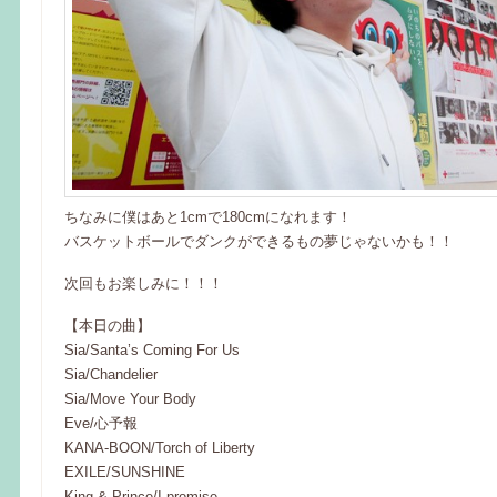
ちなみに僕はあと1cmで180cmになれます！
バスケットボールでダンクができるもの夢じゃないかも！！
次回もお楽しみに！！！
【本日の曲】
Sia/Santa’s Coming For Us
Sia/Chandelier
Sia/Move Your Body
Eve/心予報
KANA-BOON/Torch of Liberty
EXILE/SUNSHINE
King & Prince/I promise