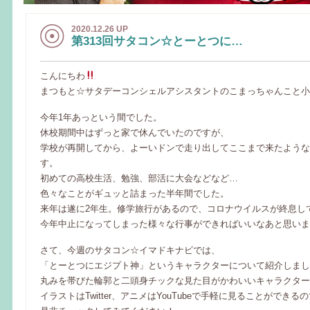
2020.12.26 UP
第313回サタコン☆とーとつに…
こんにちわ
まつもと☆サタデーコンシェルアシスタントのこまっちゃんこと小
今年1年あっという間でした。
休校期間中はずっと家で休んでいたのですが、
学校が再開してから、よーいドンで走り出してここまで来たような
す。
初めての高校生活、勉強、部活に大会などなど…
色々なことがギュッと詰まった半年間でした。
来年は遂に2年生。修学旅行があるので、コロナウイルスが終息し
今年中止になってしまった様々な行事ができればいいなあと思いま
さて、今週のサタコン☆イマドキナビでは、
「とーとつにエジプト神」というキャラクターについて紹介しまし
丸みを帯びた輪郭と二頭身チックな見た目がかわいいキャラクター
イラストはTwitter、アニメはYouTubeで手軽に見ることができる