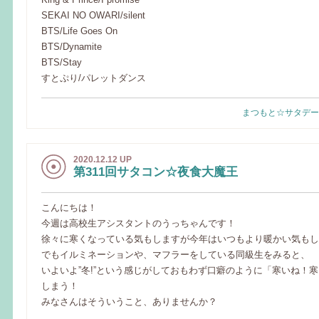
SEKAI NO OWARI/silent
BTS/Life Goes On
BTS/Dynamite
BTS/Stay
すとぷり/パレットダンス
まつもと☆サタデー
2020.12.12 UP
第311回サタコン☆夜食大魔王
こんにちは！
今週は高校生アシスタントのうっちゃんです！
徐々に寒くなっている気もしますが今年はいつもより暖かい気もし
でもイルミネーションや、マフラーをしている同級生をみると、
いよいよ”冬!”という感じがしておもわず口癖のように「寒いね！
しまう！
みなさんはそういうこと、ありませんか？