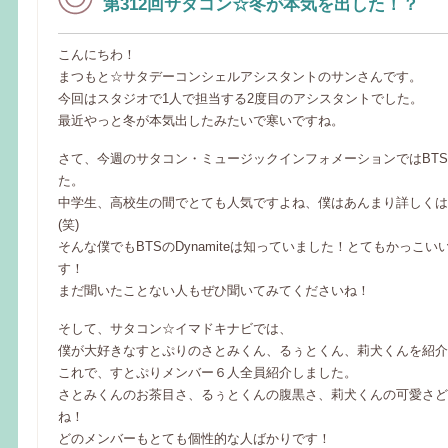
第312回サタコン☆冬が本気を出した！？
こんにちわ！
まつもと☆サタデーコンシェルアシスタントのサンさんです。
今回はスタジオで1人で担当する2度目のアシスタントでした。
最近やっと冬が本気出したみたいで寒いですね。
さて、今週のサタコン・ミュージックインフォメーションではBT
た。
中学生、高校生の間でとても人気ですよね、僕はあんまり詳しくは
(笑)
そんな僕でもBTSのDynamiteは知っていました！とてもかっこ
す！
まだ聞いたことない人もぜひ聞いてみてくださいね！
そして、サタコン☆イマドキナビでは、
僕が大好きなすとぷりのさとみくん、るぅとくん、莉犬くんを紹介
これで、すとぷりメンバー６人全員紹介しました。
さとみくんのお茶目さ、るぅとくんの腹黒さ、莉犬くんの可愛さど
ね！
どのメンバーもとても個性的な人ばかりです！