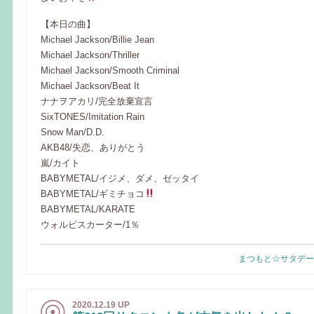
【本日の曲】
Michael Jackson/Billie Jean
Michael Jackson/Thriller
Michael Jackson/Smooth Criminal
Michael Jackson/Beat It
ナナヲアカリ/完全放棄宣言
SixTONES/Imitation Rain
Snow Man/D.D.
AKB48/失恋、ありがとう
嵐/カイト
BABYMETAL/イジメ、ダメ、ゼッタイ
BABYMETAL/ギミチョコ
BABYMETAL/KARATE
ウォルピスカーター/1％
まつもと☆サタデー
2020.12.19 UP