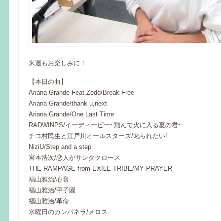
来週もお楽しみに！
【本日の曲】
Ariana Grande Feat.Zedd/Break Free
Ariana Grande/thank u,next
Ariana Grande/One Last Time
RADWINPS/イーディーピー~飛んで火に入る夏の君~
チコ村民生と江戸川オールスターズ/叱られたい!
NiziU/Step and a step
宮本浩次/恋人がサンタクロース
THE RAMPAGE from EXILE TRIBE/MY PRAYER
福山雅治/心音
福山雅治/甲子園
福山雅治/革命
水曜日のカンパネラ/メロス