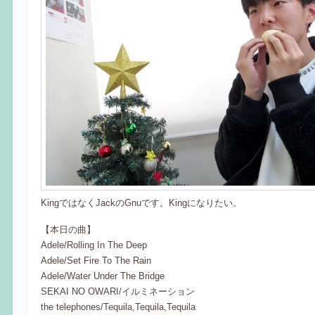
KingではなくJackのGnuです。Kingになりたい。
【本日の曲】
Adele/Rolling In The Deep
Adele/Set Fire To The Rain
Adele/Water Under The Bridge
SEKAI NO OWARI/イルミネーション
the telephones/Tequila,Tequila,Tequila