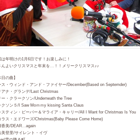
回は年明けの1月6日です！お楽しみに！
さんよいクリスマスと年末を…！！メリークリスマス♪♪
本日の曲】
ス・ウィンド・アンド・ファイヤー/December(Based on Septemder)
アナ・グランデ/Last Christmas
ー・クラークソン/Underneath the Tree
クソン５/I Saw Moｍｍy kissing Santa Claus
スティン・ビーバー＆マライア・キャリー/All I Want for Christmas Is You
ラス・エドワーズ/Christmas(Baby Please Come Home)
香美/DEAR…again
島美登里/サイレント・イヴ
mer/雪の降る町