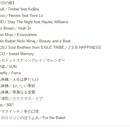
本日の曲】
bull／Timber feat.Ke$ha
sso／Heroes feat.Tove Lo
D／Stay The Night feat.Hayley Williams
is Brown／Yeah 3×
on Mraz／Everywhere
tin Bieber;Nicki Minaj／Beauty and a Beat
J Soul Brothers from EXILE TRIBE／J.S.B.HAPPINESS
CO／Sweet Memory
ルカドットスティングレイ／サレンダー
野源／SUN
erfly／Force
名林檎／人生は夢だらけ
名林檎／おいしい季節
名林檎／華麗なる逆襲
下達郎／クリスマス・イブ
wa／360°
キマスイッチ／冬の口笛
のりりっくのぼうよみ／For the Babel