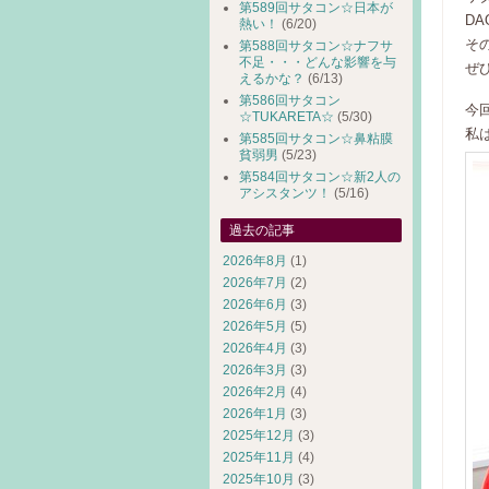
第589回サタコン☆日本が
D
熱い！
(6/20)
そ
第588回サタコン☆ナフサ
不足・・・どんな影響を与
ぜ
えるかな？
(6/13)
第586回サタコン
今
☆TUKARETA☆
(5/30)
私
第585回サタコン☆鼻粘膜
貧弱男
(5/23)
第584回サタコン☆新2人の
アシスタンツ！
(5/16)
過去の記事
2026年8月
(1)
2026年7月
(2)
2026年6月
(3)
2026年5月
(5)
2026年4月
(3)
2026年3月
(3)
2026年2月
(4)
2026年1月
(3)
2025年12月
(3)
2025年11月
(4)
2025年10月
(3)