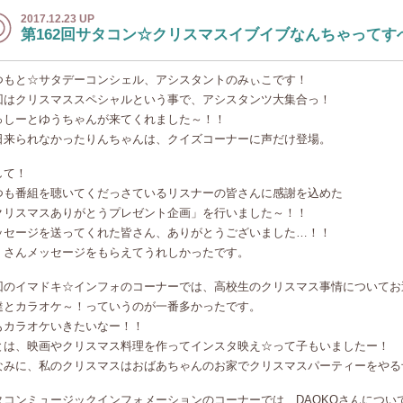
2017.12.23 UP
第162回サタコン☆クリスマスイブイブなんちゃってす
つもと☆サタデーコンシェル、アシスタントのみぃこです！
回はクリスマススペシャルという事で、アシスタンツ大集合っ！
っしーとゆうちゃんが来てくれました～！！
日来られなかったりんちゃんは、クイズコーナーに声だけ登場。
して！
つも番組を聴いてくだっさているリスナーの皆さんに感謝を込めた
クリスマスありがとうプレゼント企画」を行いました～！！
ッセージを送ってくれた皆さん、ありがとうございました…！！
くさんメッセージをもらえてうれしかったです。
回のイマドキ☆インフォのコーナーでは、高校生のクリスマス事情についてお
達とカラオケ～！っていうのが一番多かったです。
もカラオケいきたいなー！！
とは、映画やクリスマス料理を作ってインスタ映え☆って子もいましたー！
なみに、私のクリスマスはおばあちゃんのお家でクリスマスパーティーをやる
タコンミュージックインフォメーションのコーナーでは、DAOKOさんについ