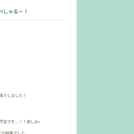
ぺしゃる～！
送りしました！
予定です…！！楽しみ♪
ての特集でした。