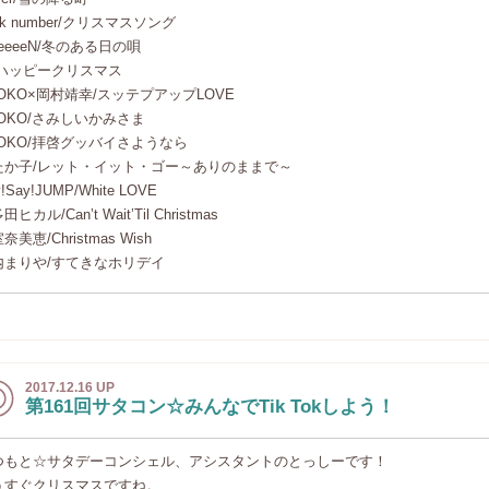
ck number/クリスマスソング
eeeeN/冬のある日の唄
I/ハッピークリスマス
OKO×岡村靖幸/スッテプアップLOVE
AOKO/さみしいかみさま
AOKO/拝啓グッバイさようなら
たか子/レット・イット・ゴー～ありのままで～
!Say!JUMP/White LOVE
ヒカル/Can’t Wait’Til Christmas
奈美恵/Christmas Wish
内まりや/すてきなホリデイ
2017.12.16 UP
第161回サタコン☆みんなでTik Tokしよう！
つもと☆サタデーコンシェル、アシスタントのとっしーです！
うすぐクリスマスですね。