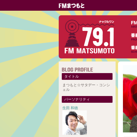
タイトル
まつもと☆サタデー・コンシ
ェル
パーソナリティ
生田 和徳