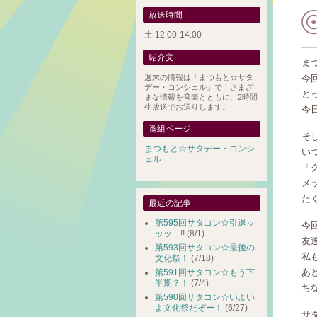
放送時間
土 12:00-14:00
紹介文
ま
週末の情報は「まつもと☆サタ
今
デー・コンシェル」で！さまざ
と
まな情報を音楽とともに、2時間
生放送でお送りします。
今
番組ページ
そ
まつもと☆サタデー・コンシ
い
ェル
「
メ
た
最近の記事
第595回サタコン☆引退ッ
今
ッッ…!!
(8/1)
友
第593回サタコン☆最後の
私
文化祭！
(7/18)
あ
第591回サタコン☆もう下
半期？！
(7/4)
ち
第590回サタコン☆いよい
よ文化祭だぞー！
(6/27)
サ