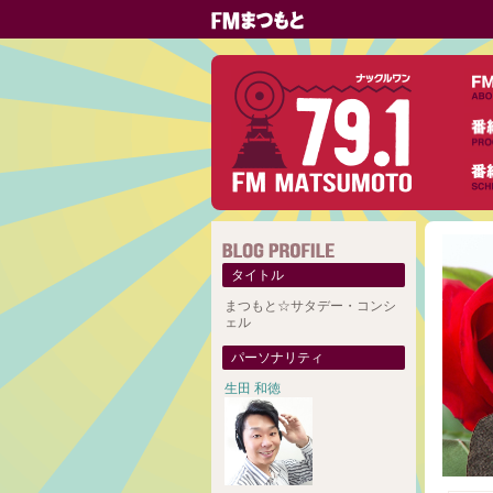
タイトル
まつもと☆サタデー・コンシ
ェル
パーソナリティ
生田 和徳