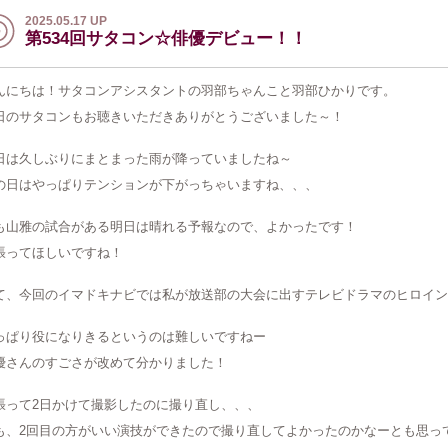
2025.05.17 UP
第534回サタコン☆俳優デビュー！！
んにちは！サタコンアシスタントの羽部ちゃんこと羽部ひかりです。
日のサタコンもお聴きいただきありがとうございました～！
日は久しぶりにまとまった雨が降っていましたね～
の日はやっぱりテンションが下がっちゃいますね、、、
も山雅の試合がある明日は晴れる予報なので、よかったです！
張ってほしいですね！
て、今回のイマドキナビでは私が放送部の大会に出すテレビドラマのヒロイン
っぱり役になりきるというのは難しいですねー
優さんのすごさが改めて分かりました！
張って2日かけて撮影したのに撮り直し、、、
も、2回目の方がいい演技ができたので撮り直してよかったのかなーとも思っ