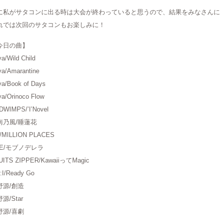
に私がサタコンに出る時は大会が終わっていると思うので、結果をみなさんに
れでは次回のサタコンもお楽しみに！
今日の曲】
a/Wild Child
a/Amarantine
a/Book of Days
a/Orinoco Flow
DWIMPS/’I’Novel
南乃風/睡蓮花
/MILLION PLACES
ME/モブノデレラ
UITS ZIPPER/KawaiiってMagic
:I/Ready Go
野源/創造
源/Star
野源/喜劇