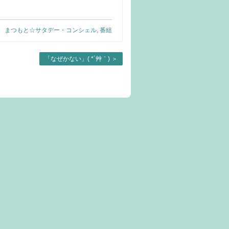
まつもと☆サタデー・コンシェル
,
番組
「なぜかない」( *´艸｀)
＞