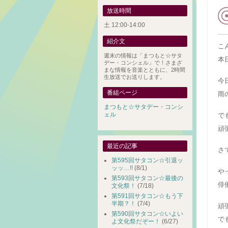
放送時間
土 12:00-14:00
紹介文
こ
週末の情報は「まつもと☆サタ
本
デー・コンシェル」で！さまざ
まな情報を音楽とともに、2時間
生放送でお送りします。
今
番組ページ
雨
まつもと☆サタデー・コンシ
ェル
で
頑
最近の記事
さ
第595回サタコン☆引退ッ
ッッ…!!
(8/1)
や
第593回サタコン☆最後の
俳
文化祭！
(7/18)
第591回サタコン☆もう下
半期？！
(7/4)
頑
第590回サタコン☆いよい
で
よ文化祭だぞー！
(6/27)