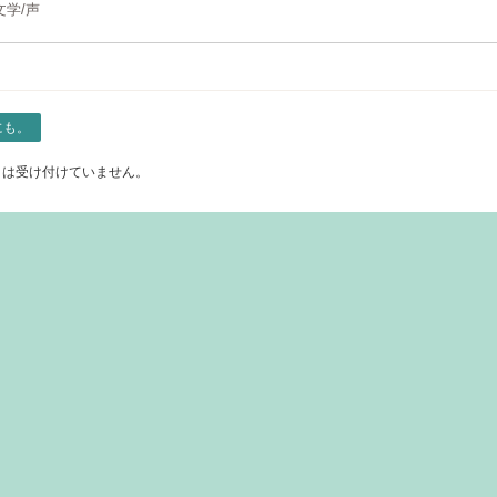
文学/声
にも。
トは受け付けていません。