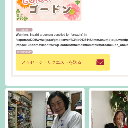
Warning
: Invalid argument supplied for foreach() in
/export/sd209/www/jp/r/e/gmoserver/4/3/sd0425443/fmmatsumoto.jp/wordpr
jetpack-undernavicontrol/wp-content/themes/fmmatsumoto/include_onair
メッセージ・リクエストを送る