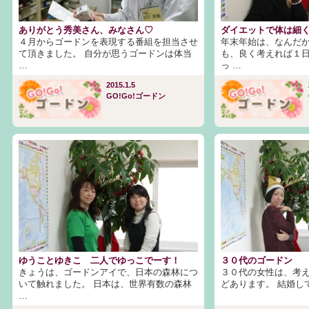
ありがとう秀美さん、みなさん♡
ダイエットで体は細
４月からゴードンを表現する番組を担当させ
年末年始は、なんだか
て頂きました。 自分が思うゴードンは体当
も、良く考えれば１
…
っ …
2015.1.5
GO!Go!ゴードン
ゆうことゆきこ 二人でゆっこでーす！
３０代のゴードン
きょうは、ゴードンアイで、日本の森林につ
３０代の女性は、考
いて触れました。 日本は、世界有数の森林
どあります。 結婚し
…