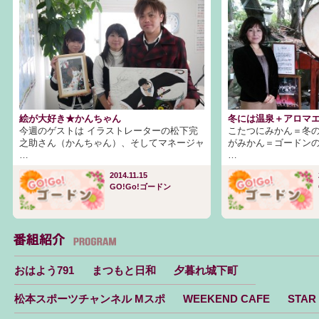
絵が大好き★かんちゃん
冬には温泉＋アロマ
今週のゲストは イラストレーターの松下完
こたつにみかん＝冬の
之助さん（かんちゃん）、そしてマネージャ
がみかん＝ゴードンの
…
…
2014.11.15
GO!Go!ゴードン
おはよう791
まつもと日和
夕暮れ城下町
松本スポーツチャンネル Mスポ
WEEKEND CAFE
STAR