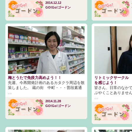
2014.12.12
GO!Go!ゴードン
梅とうたで免疫力高めよう！！
リトミックサークル
先週、今再開発計画のあるカタクラ周辺を散
を感じよう！
策しました。 蔵の街 中町・・・普段素通
皆さん、日常のなか
…
ぶやくことありません
…
2014.11.28
GO!Go!ゴードン