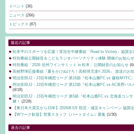
イベント
(36)
ニュース
(266)
トピックス
(87)
最近の記事
松本平のスポーツを応援！実況生中継番組「Road to Victory」協賛
特別番組公開録音＆こどもラジオパーソナリティ体験 開催のお知ら
特別番組「2026 信州ワインサミット in 松本」公開録音のお知らせ
(6
高校野球応援番組『夏をかけぬけろ！高校球児達!! 2026』 放送のお
明治安田J2・J3百年構想リーグ 第16節『松本山雅FC vs 藤枝MYF
明治安田J2・J3百年構想リーグ 第12節『松本山雅FC vs AC長野
(4/18)
明治安田J2・J3百年構想リーグ 第5節『松本山雅FC vs 北海道コ
継！
(2/28)
【東日本大震災から15年】2026年3月 防災・減災キャンペーン 協賛
【Wワーク歓迎】営業スタッフ（パートタイム）募集
(1/30)
過去の記事