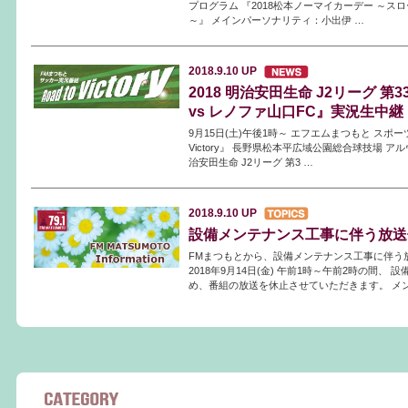
プログラム 『2018松本ノーマイカーデー ～ス
～』 メインパーソナリティ：小出伊 …
2018.9.10
UP
2018 明治安田生命 J2リーグ 第
vs レノファ山口FC』実況生中継
9月15日(土)午後1時～ エフエムまつもと スポーツ
Victory』 長野県松本平広域公園総合球技場 アル
治安田生命 J2リーグ 第3 …
2018.9.10
UP
設備メンテナンス工事に伴う放送
FMまつもとから、設備メンテナンス工事に伴う
2018年9月14日(金) 午前1時～午前2時の間、
め、番組の放送を休止させていただきます。 メン