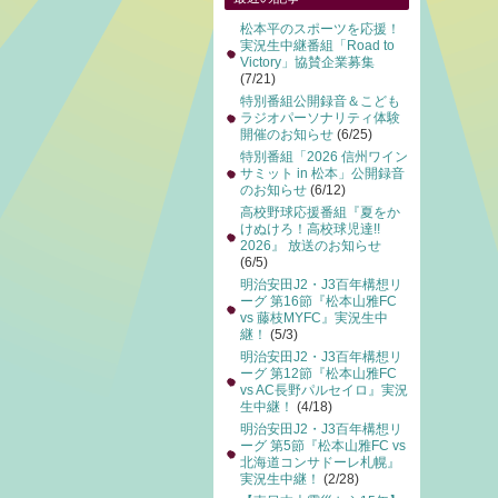
松本平のスポーツを応援！
実況生中継番組「Road to
Victory」協賛企業募集
(7/21)
特別番組公開録音＆こども
ラジオパーソナリティ体験
開催のお知らせ
(6/25)
特別番組「2026 信州ワイン
サミット in 松本」公開録音
のお知らせ
(6/12)
高校野球応援番組『夏をか
けぬけろ！高校球児達!!
2026』 放送のお知らせ
(6/5)
明治安田J2・J3百年構想リ
ーグ 第16節『松本山雅FC
vs 藤枝MYFC』実況生中
継！
(5/3)
明治安田J2・J3百年構想リ
ーグ 第12節『松本山雅FC
vs AC長野パルセイロ』実況
生中継！
(4/18)
明治安田J2・J3百年構想リ
ーグ 第5節『松本山雅FC vs
北海道コンサドーレ札幌』
実況生中継！
(2/28)