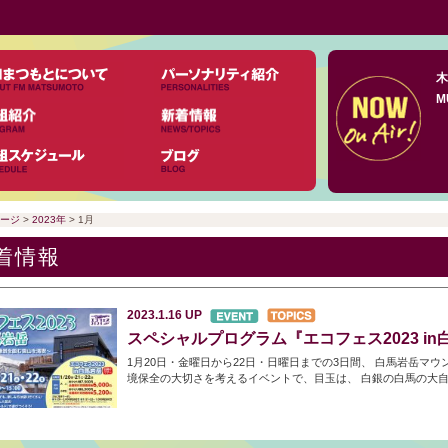
木
M
ージ
>
2023年
> 1月
着情報
2023.1.16
UP
スペシャルプログラム『エコフェス2023 i
1月20日・金曜日から22日・日曜日までの3日間、 白馬岩岳マウ
境保全の大切さを考えるイベントで、目玉は、 白銀の白馬の大自