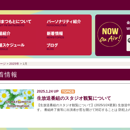
金
W
ージ
>
2025年
> 1月
着情報
2025.1.24
UP
生放送番組のスタジオ観覧について
【生放送番組のスタジオ観覧について】(2025/1/24更新) 生
す。 番組終了後等に出演者が窓を開けて対応することは 防犯上