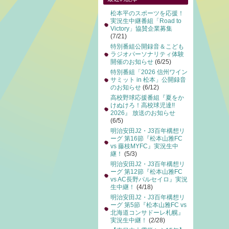
松本平のスポーツを応援！
実況生中継番組「Road to
Victory」協賛企業募集
(7/21)
特別番組公開録音＆こども
ラジオパーソナリティ体験
開催のお知らせ
(6/25)
特別番組「2026 信州ワイン
サミット in 松本」公開録音
のお知らせ
(6/12)
高校野球応援番組『夏をか
けぬけろ！高校球児達!!
2026』 放送のお知らせ
(6/5)
明治安田J2・J3百年構想リ
ーグ 第16節『松本山雅FC
vs 藤枝MYFC』実況生中
継！
(5/3)
明治安田J2・J3百年構想リ
ーグ 第12節『松本山雅FC
vs AC長野パルセイロ』実況
生中継！
(4/18)
明治安田J2・J3百年構想リ
ーグ 第5節『松本山雅FC vs
北海道コンサドーレ札幌』
実況生中継！
(2/28)