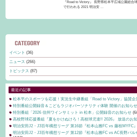
『Road to Victory』 長野県松本平広域公園
で行われる 2021 明治安 …
イベント
(36)
ニュース
(266)
トピックス
(87)
最近の記事
松本平のスポーツを応援！実況生中継番組「Road to Victory」協賛
特別番組公開録音＆こどもラジオパーソナリティ体験 開催のお知ら
特別番組「2026 信州ワインサミット in 松本」公開録音のお知らせ
(6
高校野球応援番組『夏をかけぬけろ！高校球児達!! 2026』 放送のお
明治安田J2・J3百年構想リーグ 第16節『松本山雅FC vs 藤枝MYF
明治安田J2・J3百年構想リーグ 第12節『松本山雅FC vs AC長野