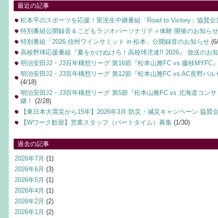
最近の記事
松本平のスポーツを応援！実況生中継番組「Road to Victory」協賛
特別番組公開録音＆こどもラジオパーソナリティ体験 開催のお知ら
特別番組「2026 信州ワインサミット in 松本」公開録音のお知らせ
(6
高校野球応援番組『夏をかけぬけろ！高校球児達!! 2026』 放送のお
明治安田J2・J3百年構想リーグ 第16節『松本山雅FC vs 藤枝MYF
明治安田J2・J3百年構想リーグ 第12節『松本山雅FC vs AC長野
(4/18)
明治安田J2・J3百年構想リーグ 第5節『松本山雅FC vs 北海道コ
継！
(2/28)
【東日本大震災から15年】2026年3月 防災・減災キャンペーン 協賛
【Wワーク歓迎】営業スタッフ（パートタイム）募集
(1/30)
過去の記事
2026年7月
(1)
2026年6月
(3)
2026年5月
(1)
2026年4月
(1)
2026年2月
(2)
2026年1月
(2)