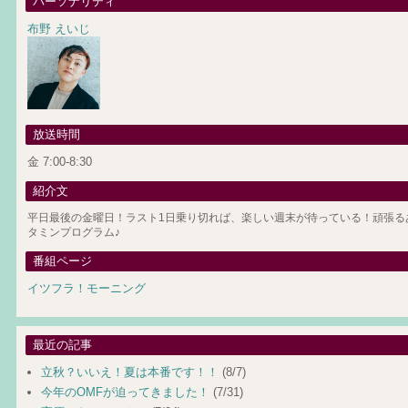
パーソナリティ
布野 えいじ
放送時間
金 7:00-8:30
紹介文
平日最後の金曜日！ラスト1日乗り切れば、楽しい週末が待っている！頑張る
タミンプログラム♪
番組ページ
イツフラ！モーニング
最近の記事
立秋？いいえ！夏は本番です！！
(8/7)
今年のOMFが迫ってきました！
(7/31)