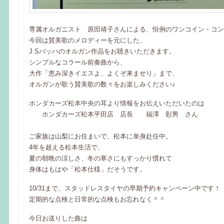
専属オルガニスト 原田靖子さんによる、恒例のワンコイン・コン
今回は賛美歌のメロディーを元にした、
J.Sバッハのオルガン作品をお聴きいただきます。
シンプルなコラール前奏曲から、
大作「恵み深きイエスよ、よくぞ来ませり」まで、
オルガンが歌う賛美歌の数々をお楽しみください♪
ホンダカーズ松本中央の耳より情報をお伝えいただいたのは
ホンダカーズ松本平田店 店長 福澤 彰男 さん
ご家族は山梨にお住まいで、松本に単身赴任中。
4年を超える松本生活で、
夏の朝晩の涼しさ、冬の寒さにもすっかり慣れて
身体はもはや「松本仕様」だそうです。
10/31まで、スタッドレスタイヤの早期予約キャンペーン中です！
定期的な点検と日常的な点検もお忘れなく＾＾
今日お送りした曲は