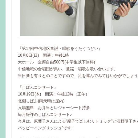
『第17回中信地区童謡・唱歌をうたうつどい』
10月8日(日) 開演：午後1時
大ホール 全席自由500円(中学生以下無料)
中信地域の合唱団が集い、童謡・唱歌を歌い合います。
当日券も有りとのことですので、足を運んでみてはいかがでしょう
『しばふコンサート』
10月19日(木) 開演：午後12時（正午）
北側しばふ(雨天時は屋内)
入場無料 お弁当とレジャーシート持参
毎月好評のしばふコンサート♪
今月は、原葉子さんによる“親子で楽しむリトミック”と清野明子さ
ハッピーイングリッシュ”です！