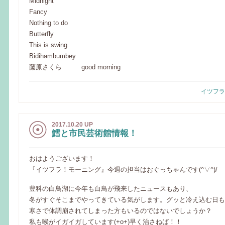
Midnight
Fancy
Nothing to do
Butterfly
This is swing
Bidihambumbey
藤原さくら good morning
イツフラ
2017.10.20 UP
鱈と市民芸術館情報！
おはようございます！
『イツフラ！モーニング』今週の担当はおぐっちゃんです(^▽^)/
豊科の白鳥湖に今年も白鳥が飛来したニュースもあり、
冬がすぐそこまでやってきている気がします。グッと冷え込む日も
寒さで体調崩されてしまった方もいるのではないでしょうか？
私も喉がイガイガしています(+o+)早く治さねば！！