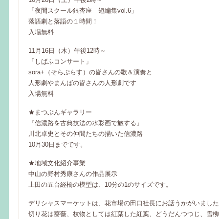
「夜間スクール銀杏座 短編集vol.6」
落語劇と落語の１時間！
入場無料
11月16日（木）午後12時～
「しばふコンサート」
sora+（そらぷらす）の皆さんの歌＆演奏と
人形劇やまんばの皆さんの人形劇です
入場無料
★まつぶんギャラリー
『信濃路を古典技法の水彩画で旅する』
川北卓史とその仲間たちの描いた信濃路
10月30日までです。
★地域文化紹介事業
中山の野村秀康さんの作品展示
上田の五台経橋の模型は、10分の1のサイズです。
デリシャスマーケットは、花市場の田口社長にお話うかがいました
切り花は薔薇、枝物としては紅葉した紅葉、どうだんつつじ、雪柳