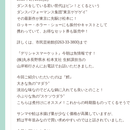
ダンスをしている若い世代はピン！とくるという
ダンスパフォーマンス集団“東京ゲゲゲイ”
その最新作が東京に先駆け松本に！
ロッキー・ホラー・ショーにも振付やキャストとして
携わっていて、お得なセット券も販売中！
詳しくは、市民芸術館(0263-33-3800)まで
『デリシャスマーケット』今朝は魚情報です！
(株)丸水長野県水 松本支社 生鮮課担当の
山岸裕行さんにお電話でお話いただきました。
今回ご紹介いただいたのは『鱈』
大きな魚の“マダラ”
淡泊な味なのでどんな鍋に入れても良いとのこと！
小ぶりな魚の“スケソウダラ”
こちらは煮付けにオススメ！これからの時期脂ものってくるそうで
サンマや鮭は水揚げ量が少なく価格が高騰していますが、
鱈は平年並みなので買い求めやすいのではと話されていました。