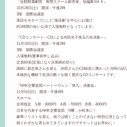
『会館附属劇団「夜間スクール銀杏座」短編集Vol.６』
10月28日(土) 開演：午後2時
3階 国際会議室
落語をモチーフにした“落語劇”を中心にお届け
約1時間の短い公演で入場無料となっています。
『CDコンサート～CDによる内田光子珠玉の名演集～』
11月19日(日) 開演：午後2時
3階 国際会議室
入場無料(要事前申し込み)
定員60名(定員になり次第締め切り)
講師に新忠篤さんを迎え、内田さんのCD録音に携わった当時の話
本格的な機材で名演の数々を聴く贅沢なCDコンサートです。
『NHK交響楽団ベートーヴェン「第九」演奏会』
11月5日(日) 開演：午後4時
大ホール
全席指定 S席・9000円 A席・7000円 B席・4000円
日本を代表するNHK交響楽団「N響」が松本に！
豪華ソリストを迎え、他では聴くことのできない特別公演となって
残りわずかな席も出てきていますのでチケットはお早めに！