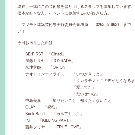
現在、一緒にこの芸術祭を盛り上げるスタッフを募集しています。
松本が好きな方、イベントに参加するのが好きな方、
マツモト建築芸術祭実行委員会事務局 0263-87-8631 まで
い！
今日お送りした曲は
BE:FIRST 「Gifted」
加藤ミリヤ 「JOYRADE」
米津玄師 「ORION」
ナオトインティライミ 「いつかきっと」
「タカラモノ～この声がなくなるまで
「愛してた」
「たいせつな」
中島美嘉 「知りたいこと、知りたくないこと」
GLAY 「祝祭」
Bank Band 「カルアミルク」
INI 「KILLING PART」
藤井フミヤ 「TRUE LOVE」