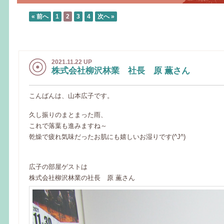
« 前へ
1
2
3
4
次へ »
2021.11.22 UP
株式会社柳沢林業 社長 原 薫さん
こんばんは、山本広子です。
久し振りのまとまった雨、
これで落葉も進みますね～
乾燥で疲れ気味だったお肌にも嬉しいお湿りです(^J^)
広子の部屋ゲストは
株式会社柳沢林業の社長 原 薫さん