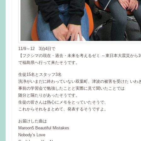
11/9～12 3泊4日で
【フクシマの現在・過去・未来を考えるゼミ ～東日本大震災から1
で福島県へ行って来たそうです。
生徒15名とスタッフ3名
洗浄がいまだに終わっていない双葉町、津波の被害を受けた いわ
事前の学習会で勉強したことと実際に見て聞いたことでは
随分と隔たりがあったそうです。
生徒の皆さんは熱心にメモをとっていたそうで、
これからそれをまとめて、発表するそうですよ。
お届けした曲は
Maroon5 Beautiful Mistakes
Nobody’s Love