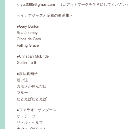
kiryu.0385＠gmail.com （←アットマークを半角にしてください
＜イカすジャズと昭和の歌謡曲＞
●Gary Burton
Sea Journey
Olhos de Gato
Falling Grace
●Christian McBride
Gettin’ To It
●渡辺真知子
迷い道
カモメが翔んだ日
ブルー
たとえばたとえば
●ファラオ・サンダース
ザ・チーフ
リトル・ヘルプ
ナウイズザタイム