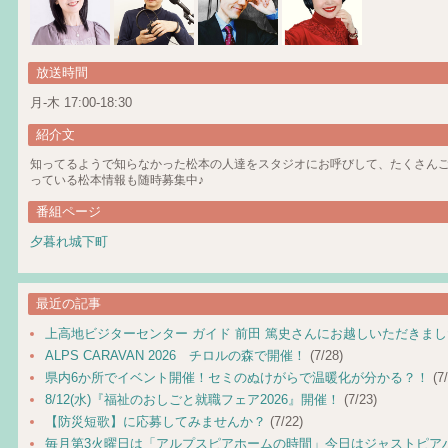
放送時間
月-木 17:00-18:30
紹介文
知ってるようで知らなかった松本の人達をスタジオにお呼びして、たくさん
っている松本情報も随時募集中♪
番組ページ
夕暮れ城下町
最近の記事
上高地ビジターセンター ガイド 前田 篤史さんにお越しいただきま
ALPS CARAVAN 2026 チロルの森で開催！
(7/28)
県内6か所でイベント開催！セミのぬけがらで温暖化が分かる？！
(7/
8/12(水)『福祉のおしごと就職フェア2026』開催！
(7/23)
【防災短歌】に応募してみませんか？
(7/22)
毎月第3火曜日は「アルプスピアホームの時間」今日はジャストピア