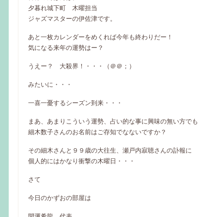
夕暮れ城下町 木曜担当
ジャズマスターの伊佐津です。
あと一枚カレンダーをめくれば今年も終わりだー！
気になる来年の運勢はー？
うえー？ 大殺界！・・・（＠＠；）
みたいに・・・
一喜一憂するシーズン到来・・・
まあ、あまりこういう運勢、占い的な事に興味の無い方でも
細木数子さんのお名前はご存知でなないですか？
その細木さんと９９歳の大往生、瀬戸内寂聴さんの訃報に
個人的にはかなり衝撃の木曜日・・・
さて
今日のかずおの部屋は
開運希龍 代表