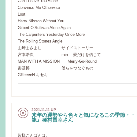
Can’t Leave You Alone
Convince Me Otherwise
Lost
Harry Nilsson Without You
Gilbert O’Sullivan Alone Again
The Carpenters Yesterday Once More
The Rolling Stones Angie
山崎まさよし サイドストーリー
宮本浩次 rain ―愛だけを信じて―
MAN WITH A MISSION Merry-Go-Round
秦基博 僕らをつなぐもの
GReeeeN キセキ
2021.11.11 UP
来年の運勢やら色々と気になるこの季節・・
龍』種村昌幸さん
皆様こんばんは。