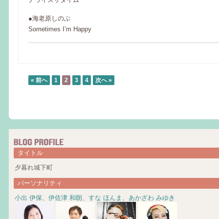
●海老原しのぶ
Sometimes I’m Happy
« 前へ
1
2
3
4
次へ »
タイトル
夕暮れ城下町
パーソナリティ
小出 伊保
、
伊佐津 和朗
、
すな ほんま
、
あかざわ みゆき