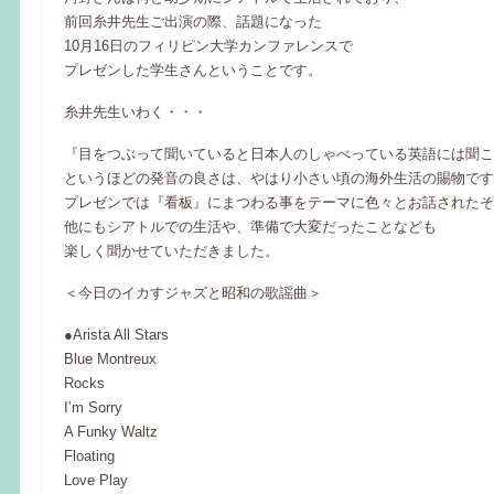
前回糸井先生ご出演の際、話題になった
10月16日のフィリピン大学カンファレンスで
プレゼンした学生さんということです。
糸井先生いわく・・・
『目をつぶって聞いていると日本人のしゃべっている英語には聞こ
というほどの発音の良さは、やはり小さい頃の海外生活の賜物です
プレゼンでは『看板』にまつわる事をテーマに色々とお話されたそ
他にもシアトルでの生活や、準備で大変だったことなども
楽しく聞かせていただきました。
＜今日のイカすジャズと昭和の歌謡曲＞
●Arista All Stars
Blue Montreux
Rocks
I’m Sorry
A Funky Waltz
Floating
Love Play