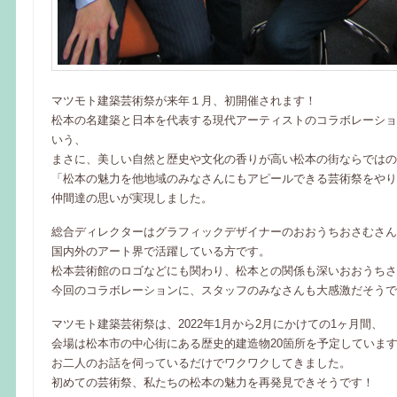
マツモト建築芸術祭が来年１月、初開催されます！
松本の名建築と日本を代表する現代アーティストのコラボレーショ
いう、
まさに、美しい自然と歴史や文化の香りが高い松本の街ならではの
「松本の魅力を他地域のみなさんにもアピールできる芸術祭をやり
仲間達の思いが実現しました。
総合ディレクターはグラフィックデザイナーのおおうちおさむさん
国内外のアート界で活躍している方です。
松本芸術館のロゴなどにも関わり、松本との関係も深いおおうちさ
今回のコラボレーションに、スタッフのみなさんも大感激だそうで
マツモト建築芸術祭は、2022年1月から2月にかけての1ヶ月間、
会場は松本市の中心街にある歴史的建造物20箇所を予定していま
お二人のお話を伺っているだけでワクワクしてきました。
初めての芸術祭、私たちの松本の魅力を再発見できそうです！