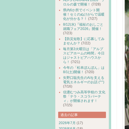
ALPS CARAVAN 2026 チ
ロルの森で開催！
(7/28)
県内6か所でイベント開
催！セミのぬけがらで温暖
化が分かる？！
(7/27)
8/12(水)『福祉のおしごと
就職フェア2026』開催！
(7/23)
【防災短歌】に応募してみ
ませんか？
(7/22)
毎月第3火曜日は「アルプ
スピアホームの時間」今日
はジャストピアハウスか
ら！
(7/21)
今年の「松本ぼんぼん」は
8/1(土)開催！
(7/20)
矢野口聡先生のAIを支える
電気エネルギーのお話 (^^)
(7/16)
信濃むつみ高等学校の 文化
祭「テラ・スコラパーテ
ィ」が開催されます！
(7/15)
過去の記事
2026年7月
(17)
2026年6月
(18)