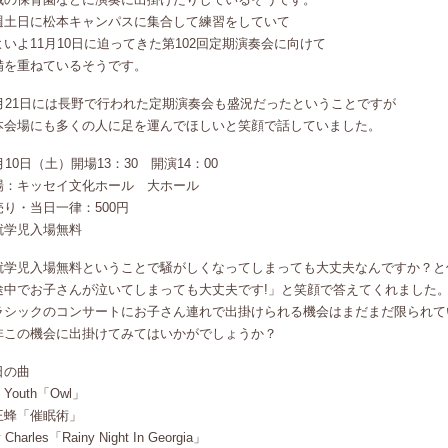
週土日に松本キャンパスに集合して練習をしていて
よいよ11月10日に迫ってきた第102回定期演奏会に向けて
備を重ねているそうです。
0月21日には長野で行われた定期演奏会も盛況だったということですが
本会場にも多くの人に足を運んでほしいと笑顔で話していました。
月10日（土）開場13：30 開演14：00
場：キッセイ文化ホール 大ホール
売り・当日一律：500円
就学児入場無料
就学児入場無料ということで騒がしくなってしまっても大丈夫なんですか？と
途中でお子さんが泣いてしまっても大丈夫です!」と笑顔で答えてくれました
ラシックのコンサートにお子さん連れで出掛けられる機会はまだまだ限られて
非この機会に出掛けてみてはいかがでしょうか？
日の曲
e Youth「Owl」
王蜂「催眠術」
 Charles「Rainy Night In Georgia」