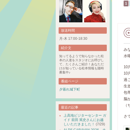
1
放送時間
月-木 17:00-18:30
紹介文
み
水
知ってるようで知らなかった松
本の人達をスタジオにお呼びし
て、たくさんご紹介！あなただ
1
けが知っている松本情報も随時
募集中♪
1
過
番組ページ
生
夕暮れ城下町
包
脳
（
最近の記事
上高地ビジターセンター ガ
さ
イド 前田 篤史さんにお越
しいただきました！
(7/29)