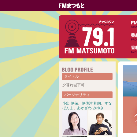
タイトル
夕暮れ城下町
パーソナリティ
小出 伊保
、
伊佐津 和朗
、
すな
ほんま
、
あかざわ みゆき