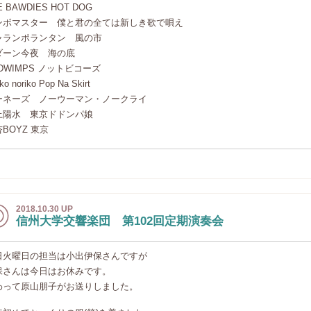
E BAWDIES HOT DOG
ンボマスター 僕と君の全ては新しき歌で唄え
ャランポランタン 風の市
ダーン今夜 海の底
DWIMPS ノットビコーズ
iko noriko Pop Na Skirt
ーネーズ ノーウーマン・ノークライ
上陽水 東京ドドンパ娘
BOYZ 東京
2018.10.30 UP
信州大学交響楽団 第102回定期演奏会
日火曜日の担当は小出伊保さんですが
保さんは今日はお休みです。
わって原山朋子がお送りしました。