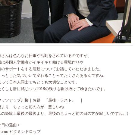
藤さんは色んなお仕事や活動をされているのですが、
回は外国人労働者がイキイキと働ける環境作りや
業のサポートをする活動についてお話していただきました。
ょっとした気づかいで変わることってたくさんあるんですね。
れって日本人同士でもとても大切なことです。
たくしも肝に銘じつつ2018の残りも駆け抜けてゆきたいです。
ワッツアップ川柳｜お題 『最後・ラスト』 ｜
後より ちょっと前の方が 悲しいね
私の経験上最後の最後より、最後のちょっと前の日の方が寂しいですね。）
今日の選曲＞
rfume ビタミンドロップ