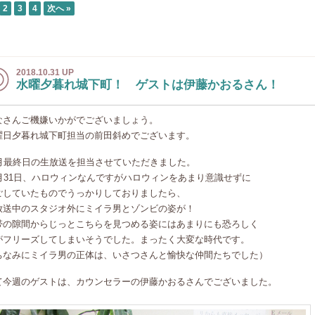
2
3
4
次へ »
2018.10.31 UP
水曜夕暮れ城下町！ ゲストは伊藤かおるさん！
なさんご機嫌いかがでございましょう。
曜日夕暮れ城下町担当の前田斜めでございます。
0月最終日の生放送を担当させていただきました。
0月31日、ハロウィンなんですがハロウィンをあまり意識せずに
ごしていたものでうっかりしておりましたら、
放送中のスタジオ外にミイラ男とゾンビの姿が！
帯の隙間からじっとこちらを見つめる姿にはあまりにも恐ろしく
がフリーズしてしまいそうでした。まったく大変な時代です。
ちなみにミイラ男の正体は、いさつさんと愉快な仲間たちでした）
て今週のゲストは、カウンセラーの伊藤かおるさんでございました。