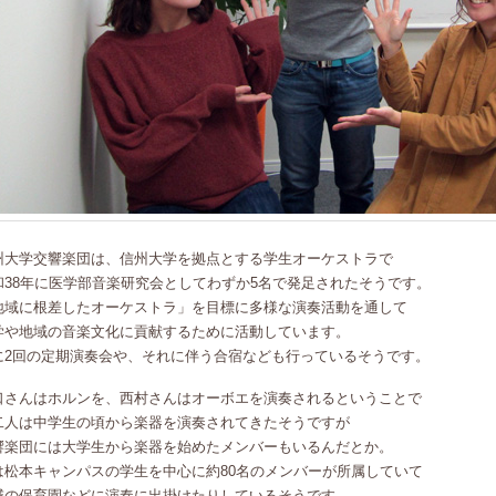
州大学交響楽団は、信州大学を拠点とする学生オーケストラで
和38年に医学部音楽研究会としてわずか5名で発足されたそうです。
地域に根差したオーケストラ」を目標に多様な演奏活動を通して
学や地域の音楽文化に貢献するために活動しています。
に2回の定期演奏会や、それに伴う合宿なども行っているそうです。
口さんはホルンを、西村さんはオーボエを演奏されるということで
二人は中学生の頃から楽器を演奏されてきたそうですが
響楽団には大学生から楽器を始めたメンバーもいるんだとか。
は松本キャンパスの学生を中心に約80名のメンバーが所属していて
域の保育園などに演奏に出掛けたりしているそうです。