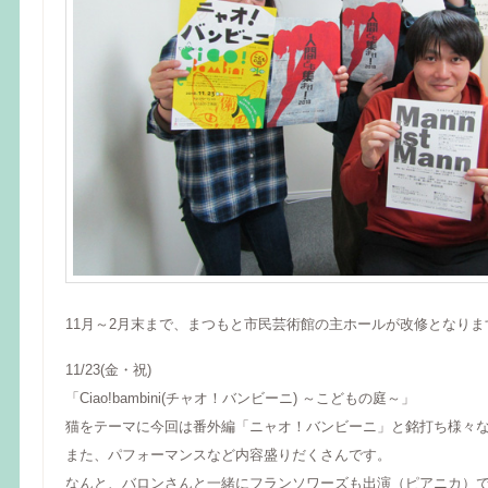
11月～2月末まで、まつもと市民芸術館の主ホールが改修となりま
11/23(金・祝)
「Ciao!bambini(チャオ！バンビーニ) ～こどもの庭～」
猫をテーマに今回は番外編「ニャオ！バンビーニ」と銘打ち様々
また、パフォーマンスなど内容盛りだくさんです。
なんと、バロンさんと一緒にフランソワーズも出演（ピアニカ）