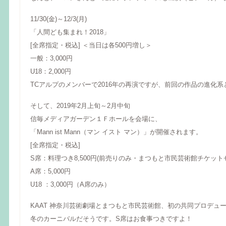
11/30(金)～12/3(月)
「人間ども集まれ！2018」
[全席指定・税込] ＜当日は各500円増し＞
一般：3,000円
U18：2,000円
TCアルプのメンバーで2016年の再演ですが、前回の作品の進化系
そして、2019年2月上旬～2月中旬
信毎メディアガーデン１Ｆホールを会場に、
「Mann ist Mann（マン イスト マン）」が開催されます。
[全席指定・税込]
S席：料理つき8,500円(前売りのみ・まつもと市民芸術館チケット
A席：5,000円
U18 ：3,000円（A席のみ）
KAAT 神奈川芸術劇場とまつもと市民芸術館、初の共同プロデュ
冬のカーニバルだそうです。S席はお食事つきですよ！