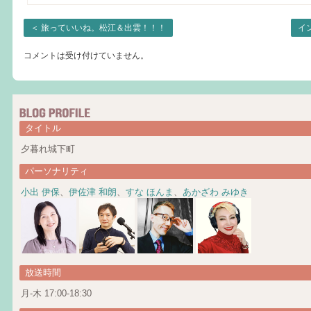
＜
旅っていいね。松江＆出雲！！！
イ
コメントは受け付けていません。
タイトル
夕暮れ城下町
パーソナリティ
小出 伊保
、
伊佐津 和朗
、
すな ほんま
、
あかざわ みゆき
放送時間
月-木 17:00-18:30