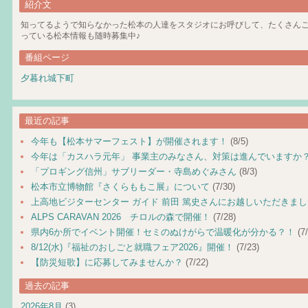
紹介文
知ってるようで知らなかった松本の人達をスタジオにお呼びして、たくさん
っている松本情報も随時募集中♪
番組ページ
夕暮れ城下町
最近の記事
今年も【松本サマーフェスト】が開催されます！
(8/5)
今年は「カスハラ元年」 事業主のみなさん、対策は進んでいますか
「プロギング信州」サブリーダー・寺島めぐみさん
(8/3)
松本市立博物館『さくらももこ展』について
(7/30)
上高地ビジターセンター ガイド 前田 篤史さんにお越しいただきま
ALPS CARAVAN 2026 チロルの森で開催！
(7/28)
県内6か所でイベント開催！セミのぬけがらで温暖化が分かる？！
(7/
8/12(水)『福祉のおしごと就職フェア2026』開催！
(7/23)
【防災短歌】に応募してみませんか？
(7/22)
過去の記事
2026年8月
(3)