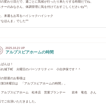
節の変わり目だで、週ごとに気候が行ったり来たりする時期だでね、
スナーのみなさん、体調管理に気を付けておすごしくださいね^^;
た、来週もお耳をハイシャクハイシャク
すなほんま」でした^^
2025.10.21 UP
アルプスピアホームの時間
んばんは！
暮れ城下町 火曜日のパーソナリティー 小出伊保です＾＾
保の部屋のお客様は
月第3木曜日は 「アルプスピアホームの時間」。
ルプスピアホーム 松本店 営業プランナー 岩本 竜也 さん
話でご出演いただきました。