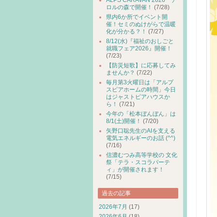
ALPS CARAVAN 2026 チ
ロルの森で開催！
(7/28)
県内6か所でイベント開
催！セミのぬけがらで温暖
化が分かる？！
(7/27)
8/12(水)『福祉のおしごと
就職フェア2026』開催！
(7/23)
【防災短歌】に応募してみ
ませんか？
(7/22)
毎月第3火曜日は「アルプ
スピアホームの時間」今日
はジャストピアハウスか
ら！
(7/21)
今年の「松本ぼんぼん」は
8/1(土)開催！
(7/20)
矢野口聡先生のAIを支える
電気エネルギーのお話 (^^)
(7/16)
信濃むつみ高等学校の 文化
祭「テラ・スコラパーテ
ィ」が開催されます！
(7/15)
過去の記事
2026年7月
(17)
2026年6月
(18)