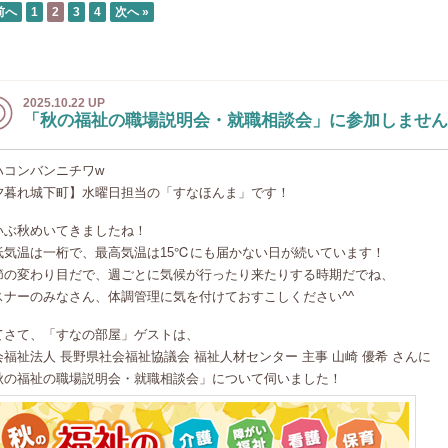
前へ
1
2
3
4
次へ »
2025.10.22 UP
「秋の福祉の職場説明会・就職相談会」に参加しません
ハコンバンニチワw
夕暮れ城下町】水曜日担当の「すなほんま」です！
いぶ秋めいてきましたね！
低気温は一桁で、最高気温は15℃にも届かない日が続いています！
節の変わり目だで、週ごとに気候が行ったり来たりする時期だでね、
スナーのみなさん、体調管理に気を付けておすこしください^^
てさて、「すなの部屋」ゲストは、
会福祉法人 長野県社会福祉協議会 福祉人材センター 主事 山崎 優希 さんに
秋の福祉の職場説明会・就職相談会」について伺いました！