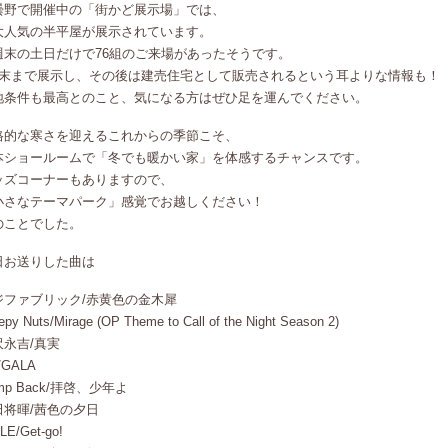
曇野で開催中の「街かど展示場」では、
大人気の半平屋が展示されています。
週末の土日だけで76組のご来場があったそうです。
月末まで展示し、その後は建売住宅として販売されるという耳よりな情報も！
地条件も最高とのこと、気になる方はぜひ足を運んでください。
格的な寒さを迎えるこれからの季節こそ、
本ショールームで「冬でも暖かい家」を体感するチャンスです。
ッズコーナーもありますので、
小さなテーマパーク」感覚でお越しください！
のことでした。
日お送りした曲は
ジファブリック/赤黄色の金木犀
epy Nuts/Mirage (OP Theme to Call of the Night Season 2)
沢永吉/真実
/GALA
mp Back/拝啓、少年よ
田将暉/茜色の夕日
LE/Get-go!