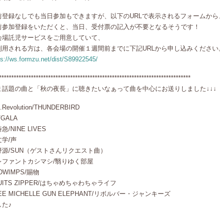
前登録なしでも当日参加もできますが、以下のURLで表示されるフォームから
前参加登録をいただくと、当日、受付票の記入が不要となるそうです！
会場託児サービスをご用意していて、
利用される方は、各会場の開催１週間前までに下記URLから申し込みください
ps://ws.formzu.net/dist/S89922545/
******************************************************************************
ま話題の曲と「秋の夜長」に聴きたいなぁって曲を中心にお送りしました↓↓↓
.Revolution/THUNDERBIRD
/GALA
急/NINE LIVES
文学/声
野源/SUN（ゲストさんリクエスト曲）
レファントカシマシ/翳りゆく部屋
DWIMPS/賜物
UITS ZIPPER/はちゃめちゃわちゃライフ
EE MICHELLE GUN ELEPHANT/リボルバー・ジャンキーズ
した♪