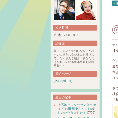
« 
放送時間
月-木 17:00-18:30
紹介文
オ
【
知ってるようで知らなかった松
本の人達をスタジオにお呼びし
て、たくさんご紹介！あなただ
だ
けが知っている松本情報も随時
募集中♪
最
季
番組ページ
リ
夕暮れ城下町
さ
社
最近の記事
「
上高地ビジターセンター ガ
イド 前田 篤史さんにお越
しいただきました！
(7/29)