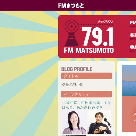
タイトル
夕暮れ城下町
パーソナリティ
小出 伊保
、
伊佐津 和朗
、
すな
ほんま
、
あかざわ みゆき