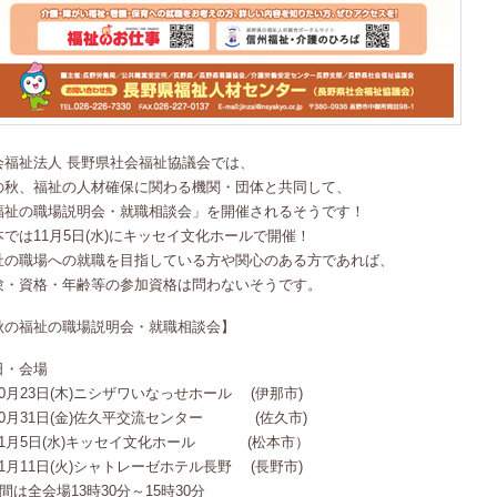
会福祉法人 長野県社会福祉協議会では、
の秋、福祉の人材確保に関わる機関・団体と共同して、
福祉の職場説明会・就職相談会」を開催されるそうです！
本では11月5日(水)にキッセイ文化ホールで開催！
祉の職場への就職を目指している方や関心のある方であれば、
験・資格・年齢等の参加資格は問わないそうです。
秋の福祉の職場説明会・就職相談会】
日・会場
0月23日(木)ニシザワいなっせホール (伊那市)
0月31日(金)佐久平交流センター (佐久市)
11月5日(水)キッセイ文化ホール (松本市）
1月11日(火)シャトレーゼホテル長野 (長野市)
間は全会場13時30分～15時30分