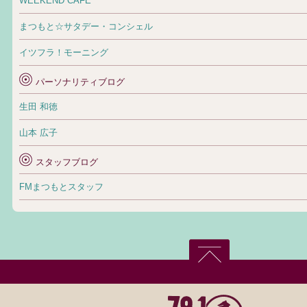
WEEKEND CAFE
まつもと☆サタデー・コンシェル
イツフラ！モーニング
パーソナリティブログ
生田 和徳
山本 広子
スタッフブログ
FMまつもとスタッフ