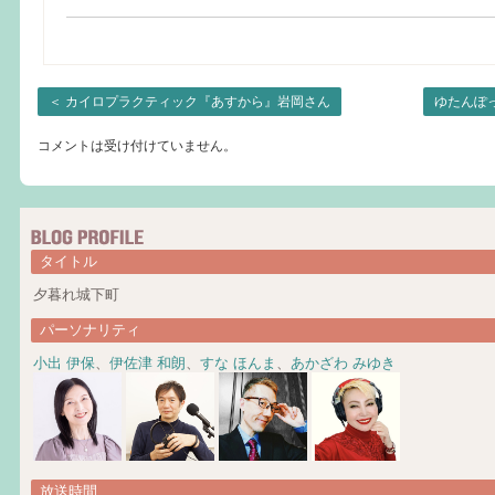
＜
カイロプラクティック『あすから』岩岡さん
ゆたんぽ
コメントは受け付けていません。
タイトル
夕暮れ城下町
パーソナリティ
小出 伊保
、
伊佐津 和朗
、
すな ほんま
、
あかざわ みゆき
放送時間