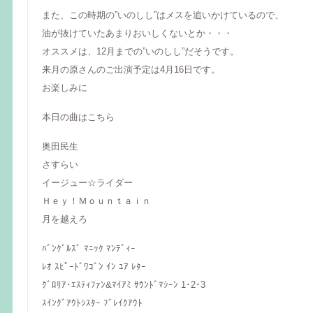
また、この時期の”いのしし”はメスを追いかけているので、
油が抜けていたあまりおいしくないとか・・・
オススメは、12月までの”いのしし”だそうです。
来月の原さんのご出演予定は4月16日です。
お楽しみに
本日の曲はこちら
奥田民生
さすらい
イージュー☆ライダー
Ｈｅｙ！Ｍｏｕｎｔａｉｎ
月を越えろ
ﾊﾞﾝｸﾞﾙｽﾞ ﾏﾆｯｸ ﾏﾝﾃﾞｨｰ
ﾚｵ ｽﾋﾟｰﾄﾞﾜｺﾞﾝ ｲﾝ ﾕｱ ﾚﾀｰ
ｸﾞﾛﾘｱ･ｴｽﾃｨﾌｧﾝ&ﾏｲｱﾐ ｻｳﾝﾄﾞﾏｼｰﾝ 1･2･3
ｽｲﾝｸﾞｱｳﾄｼｽﾀｰ ﾌﾞﾚｲｸｱｳﾄ