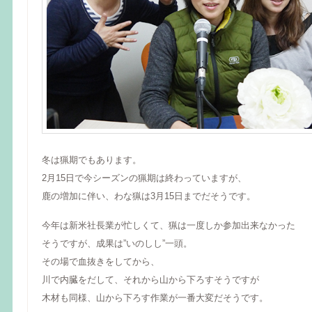
冬は猟期でもあります。
2月15日で今シーズンの猟期は終わっていますが、
鹿の増加に伴い、わな猟は3月15日までだそうです。
今年は新米社長業が忙しくて、猟は一度しか参加出来なかった
そうですが、成果は”いのしし”一頭。
その場で血抜きをしてから、
川で内臓をだして、それから山から下ろすそうですが
木材も同様、山から下ろす作業が一番大変だそうです。