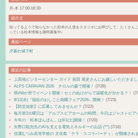
月-木 17:00-18:30
紹介文
知ってるようで知らなかった松本の人達をスタジオにお呼びして、たくさん
っている松本情報も随時募集中♪
番組ページ
夕暮れ城下町
最近の記事
上高地ビジターセンター ガイド 前田 篤史さんにお越しいただきま
ALPS CARAVAN 2026 チロルの森で開催！
(7/28)
県内6か所でイベント開催！セミのぬけがらで温暖化が分かる？！
(7/
8/12(水)『福祉のおしごと就職フェア2026』開催！
(7/23)
【防災短歌】に応募してみませんか？
(7/22)
毎月第3火曜日は「アルプスピアホームの時間」今日はジャストピア
今年の「松本ぼんぼん」は8/1(土)開催！
(7/20)
矢野口聡先生のAIを支える電気エネルギーのお話 (^^)
(7/16)
信濃むつみ高等学校の 文化祭「テラ・スコラパーティ」が開催され