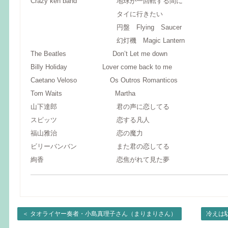
Crazy ken band 地球が一回転する間に
タイに行きたい
円盤 Flying Saucer
幻灯機 Magic Lantern
The Beatles Don’t Let me down
Billy Holiday Lover come back to me
Caetano Veloso Os Outros Romanticos
Tom Waits Martha
山下達郎 君の声に恋してる
スピッツ 恋する凡人
福山雅治 恋の魔力
ビリーバンバン また君の恋してる
絢香 恋焦がれて見た夢
＜
タオライヤー奏者・小島真理子さん（まりまりさん）
冷えは