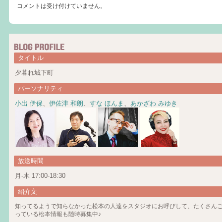
コメントは受け付けていません。
タイトル
夕暮れ城下町
パーソナリティ
小出 伊保
、
伊佐津 和朗
、
すな ほんま
、
あかざわ みゆき
放送時間
月-木 17:00-18:30
紹介文
知ってるようで知らなかった松本の人達をスタジオにお呼びして、たくさん
っている松本情報も随時募集中♪