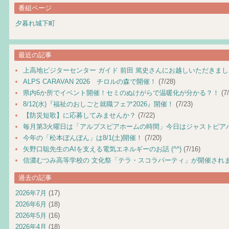
番組ページ
夕暮れ城下町
最近の記事
上高地ビジターセンター ガイド 前田 篤史さんにお越しいただきま
ALPS CARAVAN 2026 チロルの森で開催！
(7/28)
県内6か所でイベント開催！セミのぬけがらで温暖化が分かる？！
(7/
8/12(水)『福祉のおしごと就職フェア2026』開催！
(7/23)
【防災短歌】に応募してみませんか？
(7/22)
毎月第3火曜日は「アルプスピアホームの時間」今日はジャストピア
今年の「松本ぼんぼん」は8/1(土)開催！
(7/20)
矢野口聡先生のAIを支える電気エネルギーのお話 (^^)
(7/16)
信濃むつみ高等学校の 文化祭「テラ・スコラパーティ」が開催され
過去の記事
2026年7月
(17)
2026年6月
(18)
2026年5月
(16)
2026年4月
(18)