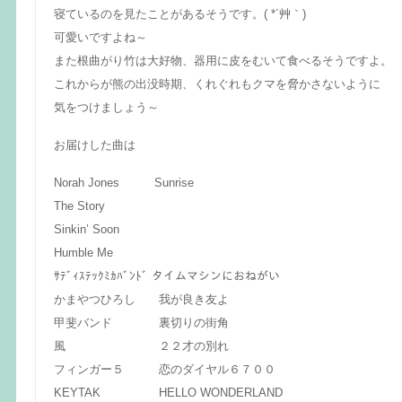
寝ているのを見たことがあるそうです。( *´艸｀)
可愛いですよね～
また根曲がり竹は大好物、器用に皮をむいて食べるそうですよ。
これからが熊の出没時期、くれぐれもクマを脅かさないように
気をつけましょう～
お届けした曲は
Norah Jones Sunrise
The Story
Sinkin’ Soon
Humble Me
ｻﾃﾞｨｽﾃｯｸﾐｶﾊﾞﾝﾄﾞ タイムマシンにおねがい
かまやつひろし 我が良き友よ
甲斐バンド 裏切りの街角
風 ２２才の別れ
フィンガー５ 恋のダイヤル６７００
KEYTAK HELLO WONDERLAND