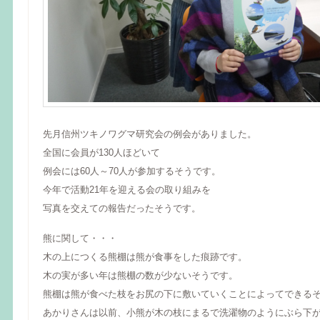
先月信州ツキノワグマ研究会の例会がありました。
全国に会員が130人ほどいて
例会には60人～70人が参加するそうです。
今年で活動21年を迎える会の取り組みを
写真を交えての報告だったそうです。
熊に関して・・・
木の上につくる熊棚は熊が食事をした痕跡です。
木の実が多い年は熊棚の数が少ないそうです。
熊棚は熊が食べた枝をお尻の下に敷いていくことによってできる
あかりさんは以前、小熊が木の枝にまるで洗濯物のようにぶら下