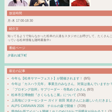
放送時間
月-木 17:00-18:30
紹介文
知ってるようで知らなかった松本の人達をスタジオにお呼びして、たくさん
っている松本情報も随時募集中♪
番組ページ
夕暮れ城下町
最近の記事
今年も【松本サマーフェスト】が開催されます！
(8/5)
今年は「カスハラ元年」 事業主のみなさん、対策は進んでいますか
「プロギング信州」サブリーダー・寺島めぐみさん
(8/3)
松本市立博物館『さくらももこ展』について
(7/30)
上高地ビジターセンター ガイド 前田 篤史さんにお越しいただきま
ALPS CARAVAN 2026 チロルの森で開催！
(7/28)
県内6か所でイベント開催！セミのぬけがらで温暖化が分かる？！
(7/