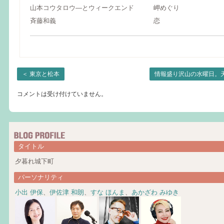
山本コウタロウ―とウィークエンド 岬めぐり
斉藤和義 恋
＜
東京と松本
情報盛り沢山の水曜日。
コメントは受け付けていません。
タイトル
夕暮れ城下町
パーソナリティ
小出 伊保
、
伊佐津 和朗
、
すな ほんま
、
あかざわ みゆき