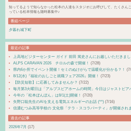
知ってるようで知らなかった松本の人達をスタジオにお呼びして、たくさん
っている松本情報も随時募集中♪
番組ページ
夕暮れ城下町
最近の記事
上高地ビジターセンター ガイド 前田 篤史さんにお越しいただきま
ALPS CARAVAN 2026 チロルの森で開催！
(7/28)
県内6か所でイベント開催！セミのぬけがらで温暖化が分かる？！
(7/
8/12(水)『福祉のおしごと就職フェア2026』開催！
(7/23)
【防災短歌】に応募してみませんか？
(7/22)
毎月第3火曜日は「アルプスピアホームの時間」今日はジャストピア
今年の「松本ぼんぼん」は8/1(土)開催！
(7/20)
矢野口聡先生のAIを支える電気エネルギーのお話 (^^)
(7/16)
信濃むつみ高等学校の 文化祭「テラ・スコラパーティ」が開催され
過去の記事
2026年7月
(17)