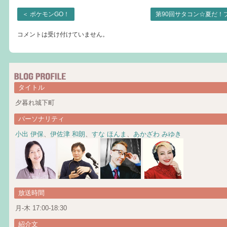
＜
ポケモンGO！
第90回サタコン☆夏だ！
コメントは受け付けていません。
タイトル
夕暮れ城下町
パーソナリティ
小出 伊保
、
伊佐津 和朗
、
すな ほんま
、
あかざわ みゆき
放送時間
月-木 17:00-18:30
紹介文