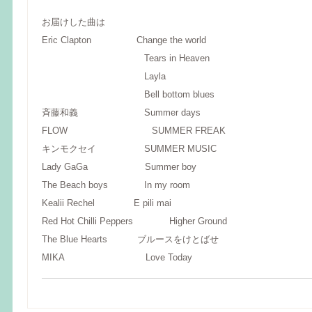
お届けした曲は
Eric Clapton Change the world
Tears in Heaven
Layla
Bell bottom blues
斉藤和義 Summer days
FLOW SUMMER FREAK
キンモクセイ SUMMER MUSIC
Lady GaGa Summer boy
The Beach boys In my room
Kealii Rechel E pili mai
Red Hot Chilli Peppers Higher Ground
The Blue Hearts ブルースをけとばせ
MIKA Love Today