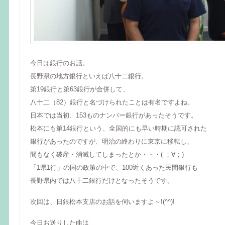
今日は銀行のお話。
長野県の地方銀行といえば八十二銀行。
第19銀行と第63銀行が合併して、
八十二（82）銀行と名づけられたことは有名ですよね。
日本では当初、153ものナンバー銀行があったそうです。
松本にも第14銀行という、全国的にも早い時期に認可された
銀行があったのですが、明治の終わりに東京に移転し、
間もなく破産・消滅してしまったとか・・・( ；∀；)
「1県1行」の国の政策の中で、100近くあった民間銀行も
長野県内では八十二銀行だけとなったそうです。
次回は、日銀松本支店のお話を伺いますよ～!(^^)!
今日お送りした曲は