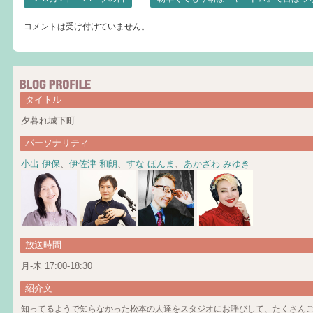
コメントは受け付けていません。
タイトル
夕暮れ城下町
パーソナリティ
小出 伊保
、
伊佐津 和朗
、
すな ほんま
、
あかざわ みゆき
放送時間
月-木 17:00-18:30
紹介文
知ってるようで知らなかった松本の人達をスタジオにお呼びして、たくさん