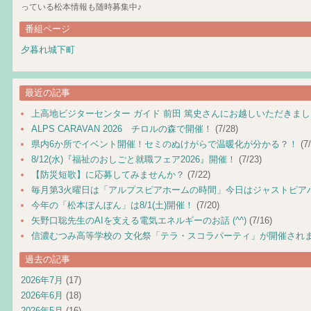
っている松本情報も随時募集中♪
番組ページ
夕暮れ城下町
最近の記事
上高地ビジターセンター ガイド 前田 篤史さんにお越しいただきま
ALPS CARAVAN 2026 チロルの森で開催！
(7/28)
県内6か所でイベント開催！セミのぬけがらで温暖化が分かる？！
(7/
8/12(水)『福祉のおしごと就職フェア2026』開催！
(7/23)
【防災短歌】に応募してみませんか？
(7/22)
毎月第3火曜日は「アルプスピアホームの時間」今日はジャストピア
今年の「松本ぼんぼん」は8/1(土)開催！
(7/20)
矢野口聡先生のAIを支える電気エネルギーのお話 (^^)
(7/16)
信濃むつみ高等学校の 文化祭「テラ・スコラパーティ」が開催され
過去の記事
2026年7月
(17)
2026年6月
(18)
2026年5月
(16)