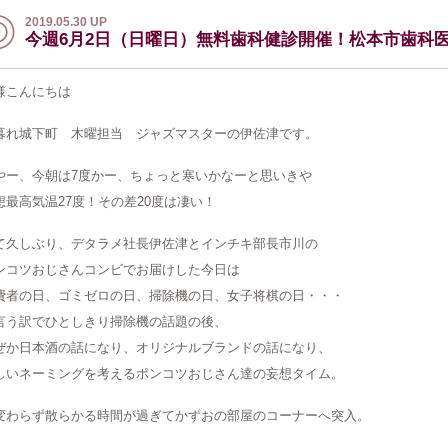
2019.05.30 UP
今週6月2日（日曜日）無料歯科健診開催！松本市歯科
様こんにちは
暮れ城下町 木曜担当 ジャズマスターの伊佐津です。
やー、今朝は7度かー、ちょっと寒いかなーと思いきや
想最高気温27度！その差20度は凄い！
て久しぶり、デタラメ社長伊佐津とインチキ部長市川の
ンコツおじさんコンビでお届けした今日は
費者の日、ゴミゼロの日、掃除機の日、女子将棋の日・・・
言う訳でひとしきり掃除機の話題の後、
ぜか日本酒の話になり、オリジナルブランドの話になり、
しいネーミングを考えるポンコツおじさん達の妄想タイム。
変わらず散らかる時間が過ぎてかずおの部屋のコーナーへ突入。