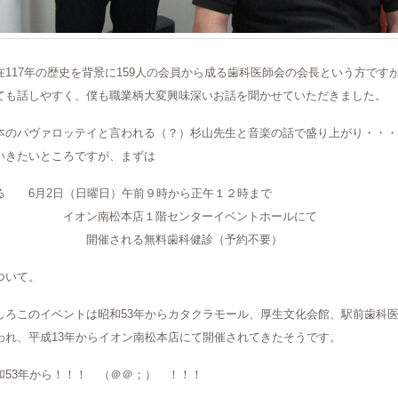
在117年の歴史を背景に159人の会員から成る歯科医師会の会長という方です
ても話しやすく、僕も職業柄大変興味深いお話を聞かせていただきました。
本のパヴァロッテイと言われる（？）杉山先生と音楽の話で盛り上がり・・・
いきたいところですが、まずは
る 6月2日（日曜日）午前９時から正午１２時まで
オン南松本店１階センターイベントホールにて
催される無料歯科健診（予約不要）
ついて。
しろこのイベントは昭和53年からカタクラモール、厚生文化会館、駅前歯科
われ、平成13年からイオン南松本店にて開催されてきたそうです。
和53年から！！！ （＠＠；） ！！！