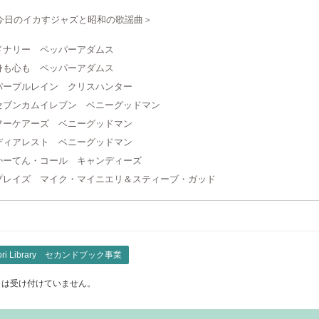
今日のイカすジャズと昭和の歌謡曲＞
.ドナリー ペッパーアダムス
.身も心も ペッパーアダムス
.パープルレイン クリスハンター
.セブンカムイレブン ベニーグッドマン
.フーケアーズ ベニーグッドマン
.ディアレスト ベニーグッドマン
.かーてん・コール キャンディーズ
.プレイズ マイク・マイニエリ＆スティーブ・ガッド
yori Library セカンドブック事業
トは受け付けていません。