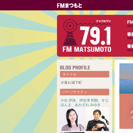
タイトル
夕暮れ城下町
パーソナリティ
小出 伊保
、
伊佐津 和朗
、
すな
ほんま
、
あかざわ みゆき