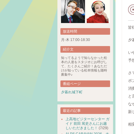
皆
放送時間
月-木 17:00-18:30
夕
紹介文
い
知ってるようで知らなかった松
予
本の人達をスタジオにお呼びし
て、たくさんご紹介！あなただ
けが知っている松本情報も随時
さ
募集中♪
ポ
番組ページ
消
夕暮れ城下町
と
な
最近の記事
新
上高地ビジターセンター ガ
イド 前田 篤史さんにお越
相
しいただきました！
(7/29)