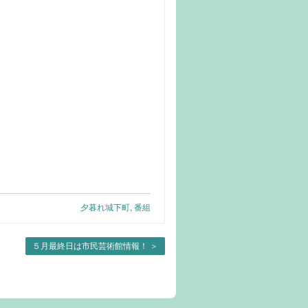
夕暮れ城下町
,
番組
５月最終日は市民芸術館情報！
＞