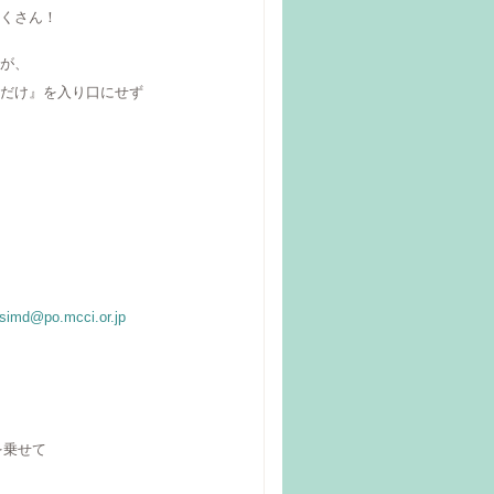
くさん！
が、
だけ』を入り口にせず
simd@po.mcci.or.jp
を乗せて