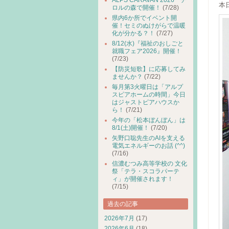
ALPS CARAVAN 2026 チ
本
ロルの森で開催！
(7/28)
県内6か所でイベント開
催！セミのぬけがらで温暖
化が分かる？！
(7/27)
8/12(水)『福祉のおしごと
就職フェア2026』開催！
(7/23)
【防災短歌】に応募してみ
ませんか？
(7/22)
毎月第3火曜日は「アルプ
スピアホームの時間」今日
はジャストピアハウスか
ら！
(7/21)
今年の「松本ぼんぼん」は
8/1(土)開催！
(7/20)
矢野口聡先生のAIを支える
電気エネルギーのお話 (^^)
(7/16)
信濃むつみ高等学校の 文化
祭「テラ・スコラパーテ
ィ」が開催されます！
(7/15)
過去の記事
2026年7月
(17)
2026年6月
(18)