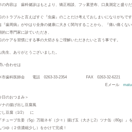
年の内容は 歯科健診はもとより、矯正相談、フッ素塗布、口臭測定と盛りだ
口のトラブルと言えばすぐ『虫歯』のことだけ考えておしまいになりがちです
は『歯周病』がやはり全身の健康に大きく関与することから、『痛い痛くない
期的に専門家に診ていただき、
口のケアを習慣にする事の大切さをご理解いただきたいと言う事です。
山先生、ありがとうございました。
問い合わせは
本市歯科医師会 電話 0263-33-2354 FAX 0263-32-6221
Eメール
matu
今日のおつまみ＞
ツナの揚げ出し豆腐風
ごし豆腐（1/2） に
チューブ生姜（5g）万能ネギ（少々）揚げ玉（大さじ2）ツナ缶（80g）』
んつゆ（２倍濃縮少し）をかけて完成！