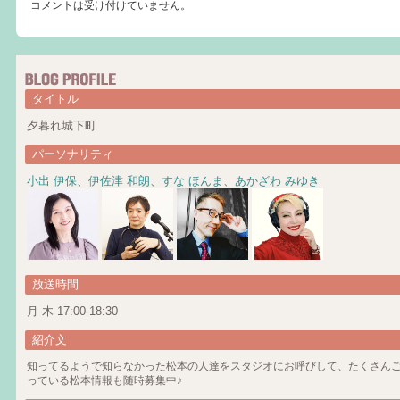
コメントは受け付けていません。
タイトル
夕暮れ城下町
パーソナリティ
小出 伊保
、
伊佐津 和朗
、
すな ほんま
、
あかざわ みゆき
放送時間
月-木 17:00-18:30
紹介文
知ってるようで知らなかった松本の人達をスタジオにお呼びして、たくさん
っている松本情報も随時募集中♪