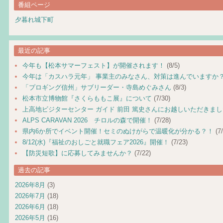
番組ページ
夕暮れ城下町
最近の記事
今年も【松本サマーフェスト】が開催されます！
(8/5)
今年は「カスハラ元年」 事業主のみなさん、対策は進んでいますか
「プロギング信州」サブリーダー・寺島めぐみさん
(8/3)
松本市立博物館『さくらももこ展』について
(7/30)
上高地ビジターセンター ガイド 前田 篤史さんにお越しいただきま
ALPS CARAVAN 2026 チロルの森で開催！
(7/28)
県内6か所でイベント開催！セミのぬけがらで温暖化が分かる？！
(7/
8/12(水)『福祉のおしごと就職フェア2026』開催！
(7/23)
【防災短歌】に応募してみませんか？
(7/22)
過去の記事
2026年8月
(3)
2026年7月
(18)
2026年6月
(18)
2026年5月
(16)