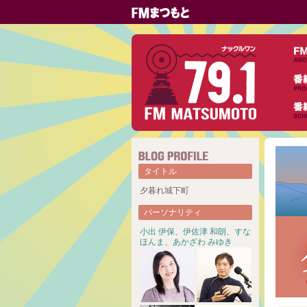
タイトル
夕暮れ城下町
パーソナリティ
小出 伊保
、
伊佐津 和朗
、
すな
ほんま
、
あかざわ みゆき