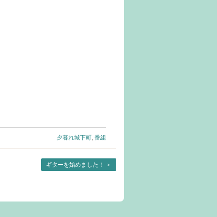
夕暮れ城下町
,
番組
ギターを始めました！
＞