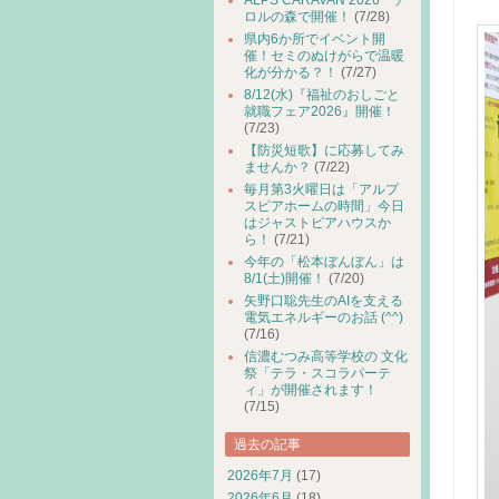
ALPS CARAVAN 2026 チ
（
ロルの森で開催！
(7/28)
県内6か所でイベント開
催！セミのぬけがらで温暖
化が分かる？！
(7/27)
8/12(水)『福祉のおしごと
就職フェア2026』開催！
(7/23)
【防災短歌】に応募してみ
ませんか？
(7/22)
毎月第3火曜日は「アルプ
スピアホームの時間」今日
はジャストピアハウスか
ら！
(7/21)
今年の「松本ぼんぼん」は
8/1(土)開催！
(7/20)
矢野口聡先生のAIを支える
電気エネルギーのお話 (^^)
(7/16)
信濃むつみ高等学校の 文化
祭「テラ・スコラパーテ
ィ」が開催されます！
(7/15)
過去の記事
2026年7月
(17)
2026年6月
(18)