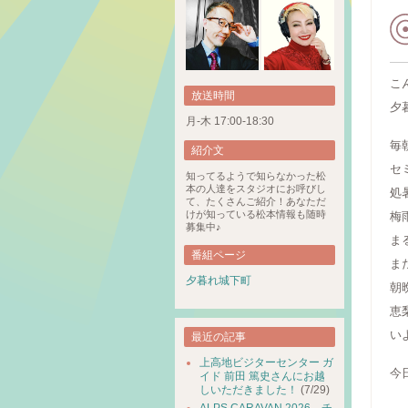
こ
放送時間
夕
月-木 17:00-18:30
毎
紹介文
セ
知ってるようで知らなかった松
本の人達をスタジオにお呼びし
処
て、たくさんご紹介！あなただ
けが知っている松本情報も随時
梅
募集中♪
ま
番組ページ
ま
夕暮れ城下町
朝
恵
い
最近の記事
上高地ビジターセンター ガ
今
イド 前田 篤史さんにお越
しいただきました！
(7/29)