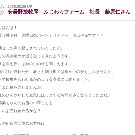
2020.08.25 UP
安曇野放牧豚 ふじわらファーム 社長 藤原仁さん
んばんは！
暮れ城下町 火曜日のパーソナリティー 小出伊保です＾＾
朝セミの声で起こされていましたが、
ミの鳴き始めが遅くなってきたようです。
暑を迎え夜には秋の虫の音も聞こえます。
雨明けが遅れた分、暑さと闘う期間は短かいのかもしれませんが、
るで帳尻を合わせるかのような高温には参りました。
だまだ気を許せませんが、
晩のひんやりした空気にほっとする時間が多くなりましたよね。
梨菜ちゃんのお店の中華まんも
よいよ売れ始めるかな？
日の伊保の部屋のお客様は