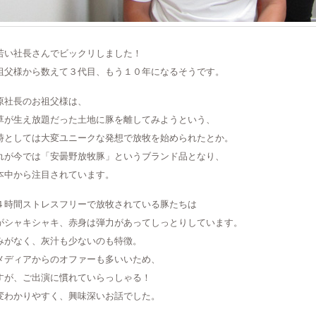
若い社長さんでビックリしました！
祖父様から数えて３代目、もう１０年になるそうです。
原社長のお祖父様は、
草が生え放題だった土地に豚を離してみようという、
時としては大変ユニークな発想で放牧を始められたとか。
れが今では「安曇野放牧豚」というブランド品となり、
本中から注目されています。
４時間ストレスフリーで放牧されている豚たちは
がシャキシャキ、赤身は弾力があってしっとりしています。
みがなく、灰汁も少ないのも特徴。
メディアからのオファーも多いいため、
すが、ご出演に慣れていらっしゃる！
変わかりやすく、興味深いお話でした。