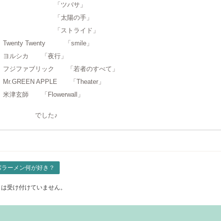
「ツバサ」
「太陽の手」
「ストライド」
enty Twenty 「smile」
ルシカ 「夜行」
ジファブリック 「若者のすべて」
.GREEN APPLE 「Theater」
津玄師 「Flowerwall」
でした♪
席ラーメン何が好き？
トは受け付けていません。