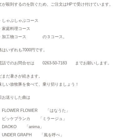
文が殺到するのを防ぐため、ご注文はHPで受け付けています。
しゃぶしゃぶコース
家庭料理コース
加工物コース の３コース。
格はいずれも7000円です。
電話でのお問合せは 0263-50-7183 までお願いします。
だまだ暑さが続きます。
味しい放牧豚を食べて、乗り切りましょう！
日お送りした曲は
LOWER FLOWER 「はなうた」
ッケブランカ 「ミラージュ」
AOKO 「anima」
NDER GRAPH 「風を呼べ」