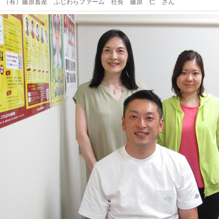
有）藤原畜産 ふじわらファーム 社長 藤原 仁 さん