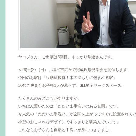
ヤコブさん、ご出演は3回目、すっかり常連さんです。
7/26(土)27（日）、塩尻市広丘で完成現場見学会を開催します。
今回のお家は「収納緑抜群！木の温もりに包まれる家」
30代ご夫妻とお子様1人が暮らす、3LDK＋ワークスペース。
たくさんのみどころがありますが、
いちばん驚いたのは「ただいま手洗いのある玄関」です。
今人気の「ただいま手洗い」が玄関を上がってすぐに設置されて
小型のおしゃれなデザインですっきりと馴染んでいます。
これならお子さんも自然と手洗いが身につきますし、