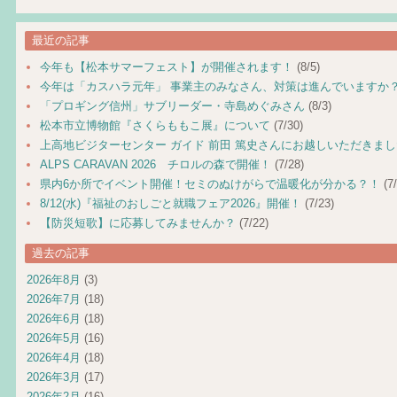
最近の記事
今年も【松本サマーフェスト】が開催されます！
(8/5)
今年は「カスハラ元年」 事業主のみなさん、対策は進んでいますか
「プロギング信州」サブリーダー・寺島めぐみさん
(8/3)
松本市立博物館『さくらももこ展』について
(7/30)
上高地ビジターセンター ガイド 前田 篤史さんにお越しいただきま
ALPS CARAVAN 2026 チロルの森で開催！
(7/28)
県内6か所でイベント開催！セミのぬけがらで温暖化が分かる？！
(7/
8/12(水)『福祉のおしごと就職フェア2026』開催！
(7/23)
【防災短歌】に応募してみませんか？
(7/22)
過去の記事
2026年8月
(3)
2026年7月
(18)
2026年6月
(18)
2026年5月
(16)
2026年4月
(18)
2026年3月
(17)
2026年2月
(16)