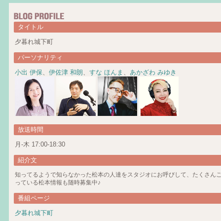
タイトル
夕暮れ城下町
パーソナリティ
小出 伊保
、
伊佐津 和朗
、
すな ほんま
、
あかざわ みゆき
放送時間
月-木 17:00-18:30
紹介文
知ってるようで知らなかった松本の人達をスタジオにお呼びして、たくさん
っている松本情報も随時募集中♪
番組ページ
夕暮れ城下町