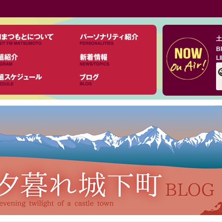
土
B
L