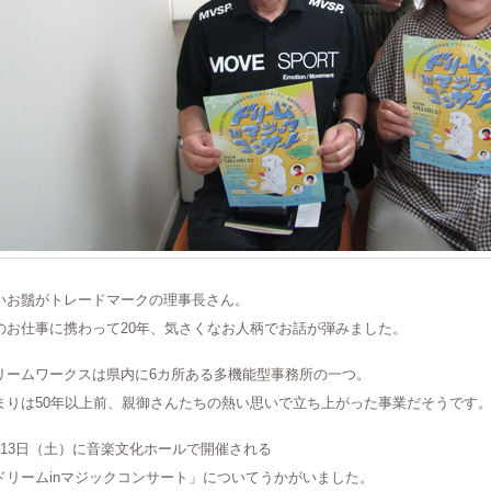
いお鬚がトレードマークの理事長さん。
のお仕事に携わって20年、気さくなお人柄でお話が弾みました。
リームワークスは県内に6カ所ある多機能型事務所の一つ。
まりは50年以上前、親御さんたちの熱い思いで立ち上がった事業だそうです
月13日（土）に音楽文化ホールで開催される
ドリームinマジックコンサート」についてうかがいました。