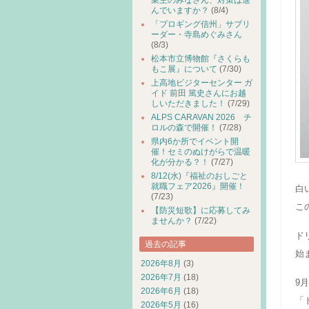
業主のみなさん、対策は進
んでいますか？
(8/4)
「プロギング信州」サブリ
ーダー・寺島めぐみさん
(8/3)
松本市立博物館『さくらも
もこ展』について
(7/30)
上高地ビジターセンター ガ
イド 前田 篤史さんにお越
しいただきました！
(7/29)
ALPS CARAVAN 2026 チ
ロルの森で開催！
(7/28)
県内6か所でイベント開
催！セミのぬけがらで温暖
化が分かる？！
(7/27)
8/12(水)『福祉のおしごと
就職フェア2026』開催！
白
(7/23)
こ
【防災短歌】に応募してみ
ませんか？
(7/22)
ド
過去の記事
始
2026年8月
(3)
2026年7月
(18)
9
2026年6月
(18)
「
2026年5月
(16)