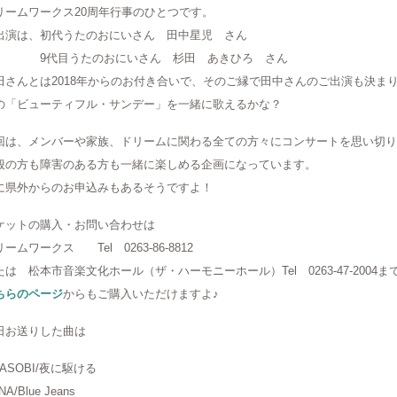
リームワークス20周年行事のひとつです。
出演は、初代うたのおにいさん 田中星児 さん
代目うたのおにいさん 杉田 あきひろ さん
田さんとは2018年からのお付き合いで、そのご縁で田中さんのご出演も決ま
の「ビューティフル・サンデー」を一緒に歌えるかな？
回は、メンバーや家族、ドリームに関わる全ての方々にコンサートを思い切り
般の方も障害のある方も一緒に楽しめる企画になっています。
に県外からのお申込みもあるそうですよ！
ケットの購入・お問い合わせは
リームワークス Tel 0263-86-8812
たは 松本市音楽文化ホール（ザ・ハーモニーホール）Tel 0263-47-2004ま
ちらのページ
からもご購入いただけますよ♪
日お送りした曲は
ASOBI/夜に駆ける
NA/Blue Jeans