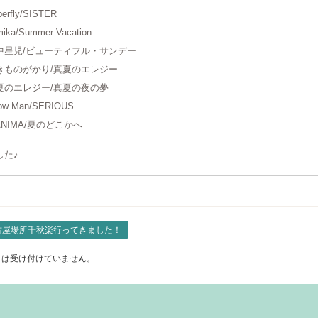
erfly/SISTER
mika/Summer Vacation
中星児/ビューティフル・サンデー
きものがかり/真夏のエレジー
夏のエレジー/真夏の夜の夢
ow Man/SERIOUS
ANIMA/夏のどこかへ
した♪
古屋場所千秋楽行ってきました！
トは受け付けていません。