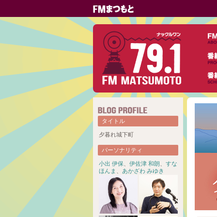
タイトル
夕暮れ城下町
パーソナリティ
小出 伊保
、
伊佐津 和朗
、
すな
ほんま
、
あかざわ みゆき