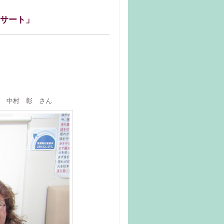
ンサート」
 中村 彰 さん