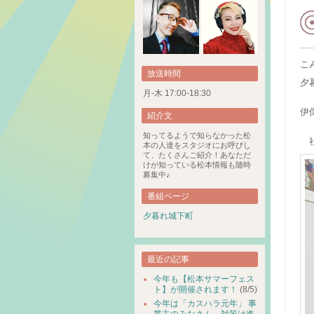
こ
放送時間
夕
月-木 17:00-18:30
伊
紹介文
知ってるようで知らなかった松
社
本の人達をスタジオにお呼びし
て、たくさんご紹介！あなただ
けが知っている松本情報も随時
募集中♪
番組ページ
夕暮れ城下町
最近の記事
今年も【松本サマーフェス
ト】が開催されます！
(8/5)
今年は「カスハラ元年」 事