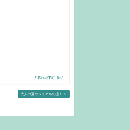
夕暮れ城下町
,
番組
大人の夏カジュアルの掟！
＞