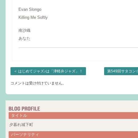
Evan Slongo
Killing Me Softly
南沙織
あなた
＜
はじめてジャズ♪は「津軽弁ジャズ」！
第549回サタコ
コメントは受け付けていません。
タイトル
夕暮れ城下町
パーソナリティ