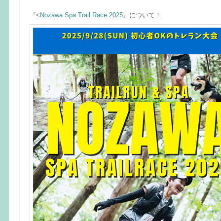
『<
Nozawa Spa Trail Race 2025
』について！