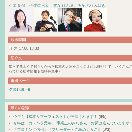
小出 伊保
、
伊佐津 和朗
、
すな ほんま
、
あかざわ みゆき
放送時間
月-木 17:00-18:30
紹介文
知ってるようで知らなかった松本の人達をスタジオにお呼びして、たくさん
っている松本情報も随時募集中♪
番組ページ
夕暮れ城下町
最近の記事
今年も【松本サマーフェスト】が開催されます！
(8/5)
今年は「カスハラ元年」 事業主のみなさん、対策は進んでいますか
「プロギング信州」サブリーダー・寺島めぐみさん
(8/3)