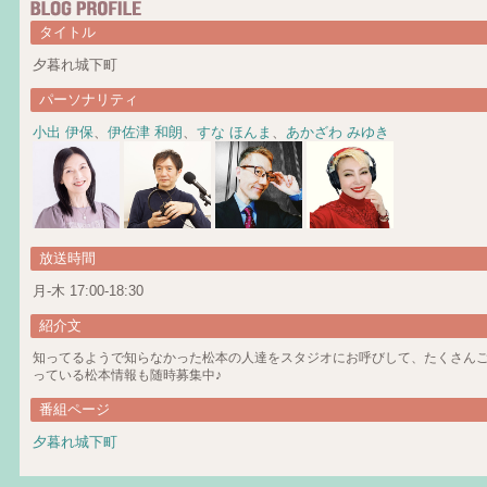
タイトル
夕暮れ城下町
パーソナリティ
小出 伊保
、
伊佐津 和朗
、
すな ほんま
、
あかざわ みゆき
放送時間
月-木 17:00-18:30
紹介文
知ってるようで知らなかった松本の人達をスタジオにお呼びして、たくさん
っている松本情報も随時募集中♪
番組ページ
夕暮れ城下町