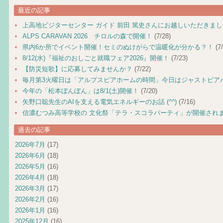
最近の記事
上高地ビジターセンター ガイド 前田 篤史さんにお越しいただきま
ALPS CARAVAN 2026 チロルの森で開催！
(7/28)
県内6か所でイベント開催！セミのぬけがらで温暖化が分かる？！
(7/
8/12(水)『福祉のおしごと就職フェア2026』開催！
(7/23)
【防災短歌】に応募してみませんか？
(7/22)
毎月第3火曜日は「アルプスピアホームの時間」今日はジャストピア
今年の「松本ぼんぼん」は8/1(土)開催！
(7/20)
矢野口聡先生のAIを支える電気エネルギーのお話 (^^)
(7/16)
信濃むつみ高等学校の 文化祭「テラ・スコラパーティ」が開催され
過去の記事
2026年7月
(17)
2026年6月
(18)
2026年5月
(16)
2026年4月
(18)
2026年3月
(17)
2026年2月
(16)
2026年1月
(16)
2025年12月
(16)