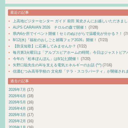
最近の記事
上高地ビジターセンター ガイド 前田 篤史さんにお越しいただきま
ALPS CARAVAN 2026 チロルの森で開催！
(7/28)
県内6か所でイベント開催！セミのぬけがらで温暖化が分かる？！
(7/
8/12(水)『福祉のおしごと就職フェア2026』開催！
(7/23)
【防災短歌】に応募してみませんか？
(7/22)
毎月第3火曜日は「アルプスピアホームの時間」今日はジャストピア
今年の「松本ぼんぼん」は8/1(土)開催！
(7/20)
矢野口聡先生のAIを支える電気エネルギーのお話 (^^)
(7/16)
信濃むつみ高等学校の 文化祭「テラ・スコラパーティ」が開催され
過去の記事
2026年7月
(17)
2026年6月
(18)
2026年5月
(16)
2026年4月
(18)
2026年3月
(17)
2026年2月
(16)
2026年1月
(16)