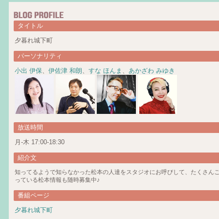
タイトル
夕暮れ城下町
パーソナリティ
小出 伊保
、
伊佐津 和朗
、
すな ほんま
、
あかざわ みゆき
放送時間
月-木 17:00-18:30
紹介文
知ってるようで知らなかった松本の人達をスタジオにお呼びして、たくさん
っている松本情報も随時募集中♪
番組ページ
夕暮れ城下町