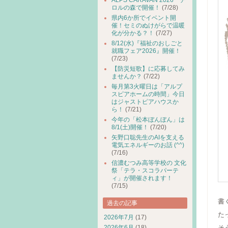
ALPS CARAVAN 2026 チ
ロルの森で開催！
(7/28)
県内6か所でイベント開
催！セミのぬけがらで温暖
化が分かる？！
(7/27)
8/12(水)『福祉のおしごと
就職フェア2026』開催！
(7/23)
【防災短歌】に応募してみ
ませんか？
(7/22)
毎月第3火曜日は「アルプ
スピアホームの時間」今日
はジャストピアハウスか
ら！
(7/21)
今年の「松本ぼんぼん」は
8/1(土)開催！
(7/20)
矢野口聡先生のAIを支える
電気エネルギーのお話 (^^)
(7/16)
信濃むつみ高等学校の 文化
祭「テラ・スコラパーテ
ィ」が開催されます！
(7/15)
書
過去の記事
た
2026年7月
(17)
2026年6月
(18)
そ