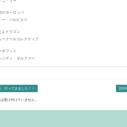
イコ・リー
愁のヨーロッパ
トー・バルビエリ
えよドラゴン
ュークールコレクティブ
ーホワット
ャンディ・ダルファー
詣 行ってきました！！
20
トは受け付けていません。