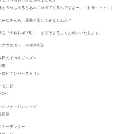
外と５分もあるとあれこれ出てくるんですよー、これが（＾＾；）
あみなさんも一度書き出してみませんか？
年も『夕暮れ城下町』 どうぞよろしくお願いいたします。
ャズマスター 伊佐津和朗
今日のイカすジャズ＞
の海
ーロピアンジャズトリオ
ーラン節
TOMI
ーンライトセレナーデ
見勇気
ブミーテンダー