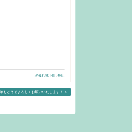
夕暮れ城下町
,
番組
26年もどうぞよろしくお願いいたします！
＞