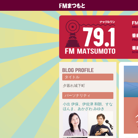
タイトル
夕暮れ城下町
パーソナリティ
小出 伊保
、
伊佐津 和朗
、
すな
ほんま
、
あかざわ みゆき