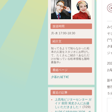
放送時間
み
月-木 17:00-18:30
そ
(^^)
紹介文
夕
知ってるようで知らなかった松
本の人達をスタジオにお呼びし
ジ
て、たくさんご紹介！あなただ
けが知っている松本情報も随時
募集中♪
2
お
番組ページ
夕暮れ城下町
新
整
最近の記事
５
上高地ビジターセンター ガ
イド 前田 篤史さんにお越
しいただきました！
(7/29)