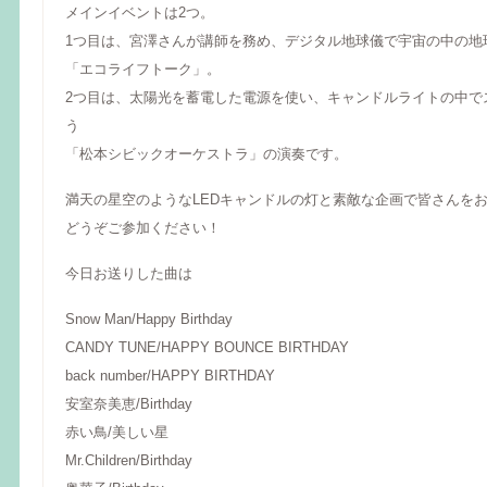
メインイベントは2つ。
1つ目は、宮澤さんが講師を務め、デジタル地球儀で宇宙の中の地
「エコライフトーク」。
2つ目は、太陽光を蓄電した電源を使い、キャンドルライトの中で
う
「松本シビックオーケストラ」の演奏です。
満天の星空のようなLEDキャンドルの灯と素敵な企画で皆さんを
どうぞご参加ください！
今日お送りした曲は
Snow Man/Happy Birthday
CANDY TUNE/HAPPY BOUNCE BIRTHDAY
back number/HAPPY BIRTHDAY
安室奈美恵/Birthday
赤い鳥/美しい星
Mr.Children/Birthday