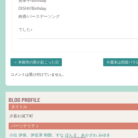
奥華子/Birthday
DISH///Birthday
絢香/バースデーソング
でした♪
＜
本能寺の変が起こった日
今週末は四賀バラ
コメントは受け付けていません。
タイトル
夕暮れ城下町
パーソナリティ
小出 伊保
、
伊佐津 和朗
、
すな ほんま
、
あかざわ みゆき