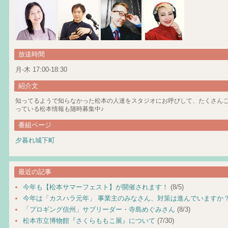
放送時間
月-木 17:00-18:30
紹介文
知ってるようで知らなかった松本の人達をスタジオにお呼びして、たくさん
っている松本情報も随時募集中♪
番組ページ
夕暮れ城下町
最近の記事
今年も【松本サマーフェスト】が開催されます！
(8/5)
今年は「カスハラ元年」 事業主のみなさん、対策は進んでいますか
「プロギング信州」サブリーダー・寺島めぐみさん
(8/3)
松本市立博物館『さくらももこ展』について
(7/30)