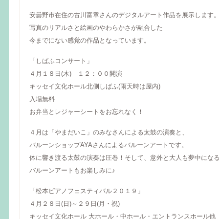
安曇野市在住の古川富章さんのデジタルアート作品を展示します
写真のリアルさと絵画のやわらかさが融合した
今までにない感覚の作品となっています。
「しばふコンサート」
４月１８日(木) １２：００開演
キッセイ文化ホール北側しばふ(雨天時は屋内)
入場無料
お弁当とレジャーシートをお忘れなく！
４月は「やまだいこ」のみなさんによる太鼓の演奏と、
バルーンショップAYAさんによるバルーンアートです。
体に響き渡る太鼓の演奏は圧巻！そして、意外と大人も夢中にな
バルーンアートもお楽しみに♪
「松本ピアノフェスティバル２０１９」
４月２８日(日)～２９日(月・祝)
キッセイ文化ホール 大ホール・中ホール・エントランスホール他