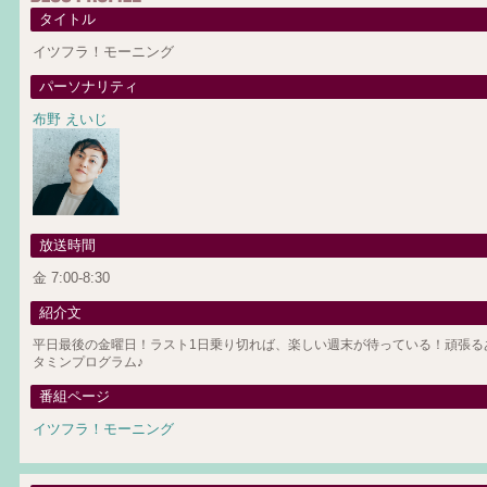
タイトル
イツフラ！モーニング
パーソナリティ
布野 えいじ
放送時間
金 7:00-8:30
紹介文
平日最後の金曜日！ラスト1日乗り切れば、楽しい週末が待っている！頑張る
タミンプログラム♪
番組ページ
イツフラ！モーニング