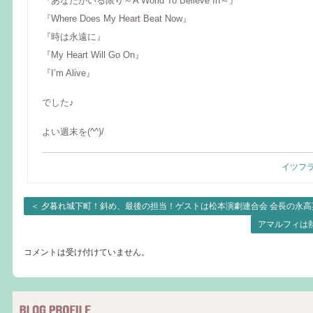
『あなたがいる限り～A World To Believe In～』
『Where Does My Heart Beat Now』
『時は永遠に』
『My Heart Will Go On』
『I’m Alive』
でした♪
よい週末を(^^)/
イツフ
＜
夕暮れ城下町！斜め、最後の担当！ゲストは松本演劇連合会 会長の永高
アマルフィは
コメントは受け付けていません。