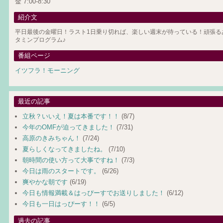
金 7:00-8:30
紹介文
平日最後の金曜日！ラスト1日乗り切れば、楽しい週末が待っている！頑張る
タミンプログラム♪
番組ページ
イツフラ！モーニング
最近の記事
立秋？いいえ！夏は本番です！！
(8/7)
今年のOMFが迫ってきました！
(7/31)
高原のきみちゃん！
(7/24)
夏らしくなってきましたね。
(7/10)
朝時間の使い方って大事ですね！
(7/3)
今日は雨のスタートです。
(6/26)
爽やかな朝です
(6/19)
今日も情報満載＆はっぴーすでお送りしました！
(6/12)
今日も一日はっぴーす！！
(6/5)
過去の記事