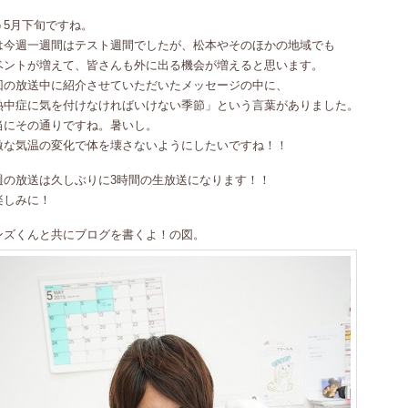
う5月下旬ですね。
は今週一週間はテスト週間でしたが、松本やそのほかの地域でも
ベントが増えて、皆さんも外に出る機会が増えると思います。
回の放送中に紹介させていただいたメッセージの中に、
熱中症に気を付けなければいけない季節」という言葉がありました。
当にその通りですね。暑いし。
激な気温の変化で体を壊さないようにしたいですね！！
週の放送は久しぶりに3時間の生放送になります！！
楽しみに！
ンズくんと共にブログを書くよ！の図。