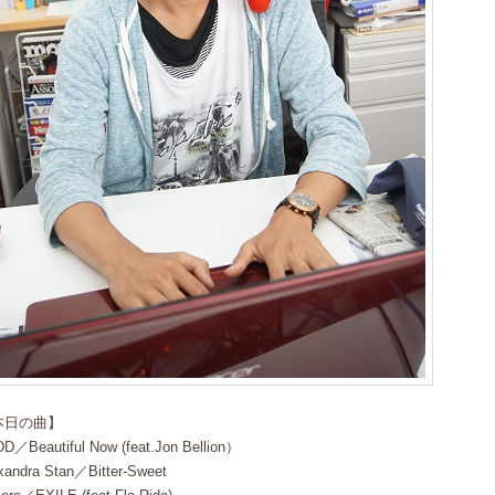
本日の曲】
D／Beautiful Now (feat.Jon Bellion）
xandra Stan／Bitter-Sweet