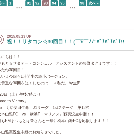
前へ
1
91
92
93
94
95
98
次へ »
…
…
2015.05.23 UP
祝！！サタコン☆30回目！！(￣∇￣ﾉﾉ”ﾊﾟﾁﾊﾟﾁﾊﾟﾁ!!
んにちは！！
つもと☆サタデー・コンシェル アシスタントの矢野タクミです！！
ったね30回目！
はいえ今回も1時間半の縮小バージョン。
だ貴重な30回を短くしたのは！ ＜私だ。by生田
月23日（土）午後7時より
ad to Victory」
15 明治安田生命 J1リーグ 1stステージ 第13節
松本山雅FC vs 横浜F・マリノス』戦実況生中継！！
回もFMまつもとは皆さんと一緒に松本山雅FCを応援します！！
本山雅実況生中継のお知らせでした。