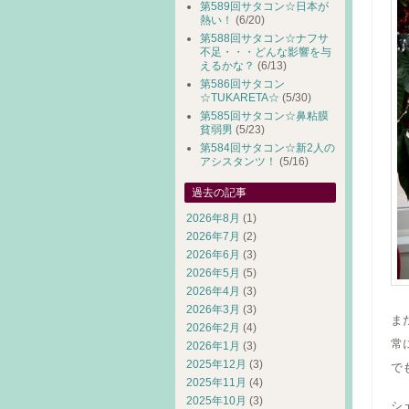
第589回サタコン☆日本が
熱い！
(6/20)
第588回サタコン☆ナフサ
不足・・・どんな影響を与
えるかな？
(6/13)
第586回サタコン
☆TUKARETA☆
(5/30)
第585回サタコン☆鼻粘膜
貧弱男
(5/23)
第584回サタコン☆新2人の
アシスタンツ！
(5/16)
過去の記事
2026年8月
(1)
2026年7月
(2)
2026年6月
(3)
2026年5月
(5)
2026年4月
(3)
2026年3月
(3)
ま
2026年2月
(4)
常
2026年1月
(3)
2025年12月
(3)
で
2025年11月
(4)
2025年10月
(3)
シ