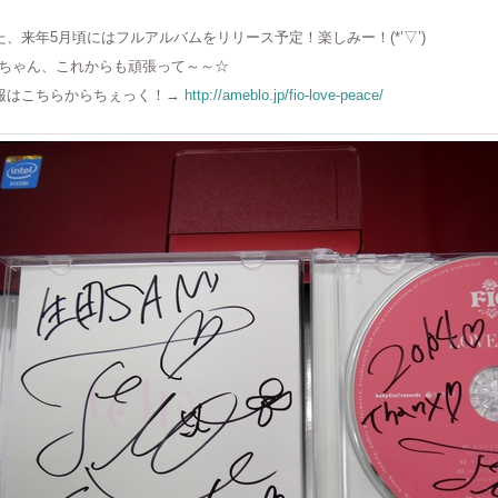
た、来年5月頃にはフルアルバムをリリース予定！楽しみー！(*’▽’)
ioちゃん、これからも頑張って～～☆
報はこちらからちぇっく！→
http://ameblo.jp/fio-love-peace/