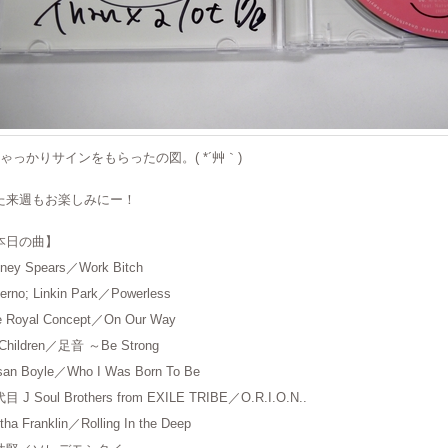
ちゃっかりサインをもらったの図。( *´艸｀)
た来週もお楽しみにー！
本日の曲】
tney Spears／Work Bitch
erno; Linkin Park／Powerless
e Royal Concept／On Our Way
.Children／足音 ～Be Strong
san Boyle／Who I Was Born To Be
目 J Soul Brothers from EXILE TRIBE／O.R.I.O.N..
tha Franklin／Rolling In the Deep