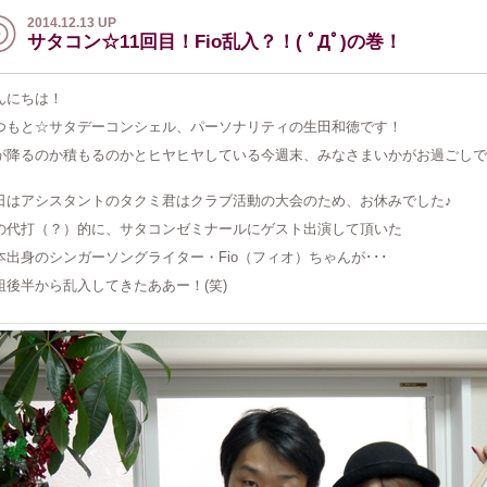
2014.12.13 UP
サタコン☆11回目！Fio乱入？！( ﾟДﾟ)の巻！
んにちは！
つもと☆サタデーコンシェル、パーソナリティの生田和徳です！
が降るのか積もるのかとヒヤヒヤしている今週末、みなさまいかがお過ごしで
日はアシスタントのタクミ君はクラブ活動の大会のため、お休みでした♪
の代打（？）的に、サタコンゼミナールにゲスト出演して頂いた
本出身のシンガーソングライター・Fio（フィオ）ちゃんが･･･
組後半から乱入してきたああー！(笑)