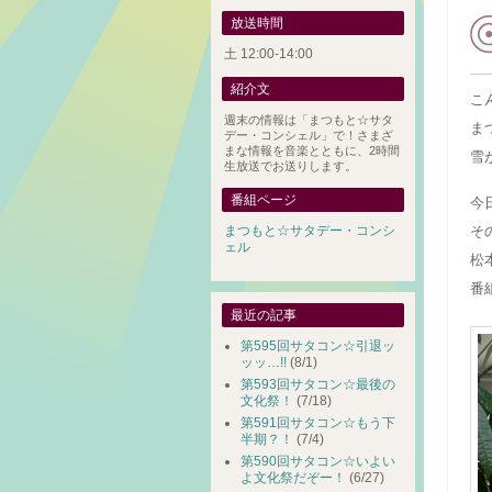
放送時間
土 12:00-14:00
紹介文
こ
週末の情報は「まつもと☆サタ
ま
デー・コンシェル」で！さまざ
まな情報を音楽とともに、2時間
雪
生放送でお送りします。
番組ページ
今
まつもと☆サタデー・コンシ
そ
ェル
松
番
最近の記事
第595回サタコン☆引退ッ
ッッ…!!
(8/1)
第593回サタコン☆最後の
文化祭！
(7/18)
第591回サタコン☆もう下
半期？！
(7/4)
第590回サタコン☆いよい
よ文化祭だぞー！
(6/27)