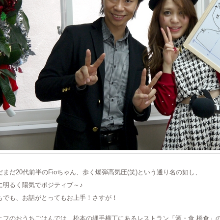
だまだ20代前半のFioちゃん、歩く爆弾高気圧(笑)という通り名の如し、
に明るく陽気でポジティブ～♪
もでも、お話がとってもお上手！さすが！
ェフのおうちごはんでは、松本の縄手横丁にあるレストラン「酒・食 橋倉」