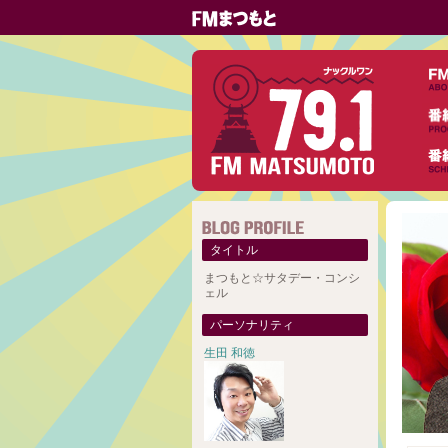
タイトル
まつもと☆サタデー・コンシ
ェル
パーソナリティ
生田 和徳