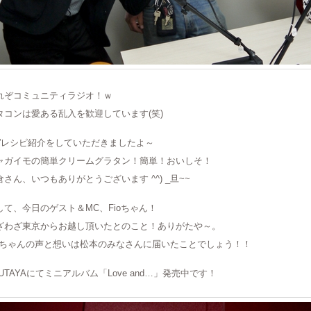
れぞコミュニティラジオ！ｗ
タコンは愛ある乱入を歓迎しています(笑)
生”レシピ紹介をしていただきましたよ～
ャガイモの簡単クリームグラタン！簡単！おいしそ！
倉さん、いつもありがとうございます ^^) _旦~~
して、今日のゲスト＆MC、Fioちゃん！
ざわざ東京からお越し頂いたとのこと！ありがたや～。
ioちゃんの声と想いは松本のみなさんに届いたことでしょう！！
SUTAYAにてミニアルバム「Love and…」発売中です！