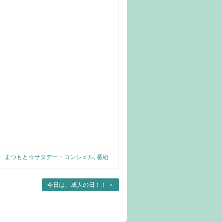
まつもと☆サタデー・コンシェル
,
番組
今日は、成人の日！！
＞