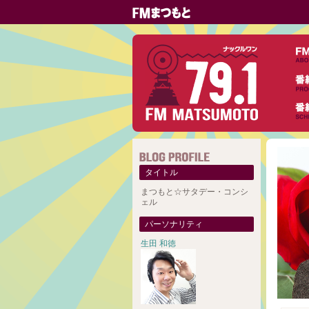
タイトル
まつもと☆サタデー・コンシ
ェル
パーソナリティ
生田 和徳