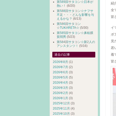
第589回サタコン☆日本が
紹介
熱い！
(6/20)
全
第588回サタコン☆ナフサ
不足・・・どんな影響を与
皆
えるかな？
(6/13)
第586回サタコン
イ
☆TUKARETA☆
(5/30)
第585回サタコン☆鼻粘膜
ボ
貧弱男
(5/23)
見
第584回サタコン☆新2人の
アシスタンツ！
(5/16)
若
着
過去の記事
皆
2026年8月
(1)
2026年7月
(2)
2026年6月
(3)
2026年5月
(5)
2026年4月
(3)
2026年3月
(3)
2026年2月
(4)
2026年1月
(3)
2025年12月
(3)
2025年11月
(4)
2025年10月
(3)