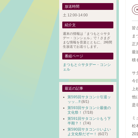
放送時間
土 12:00-14:00
紹介文
皆
週末の情報は「まつもと☆サタ
ま
デー・コンシェル」で！さまざ
まな情報を音楽とともに、2時間
正
生放送でお送りします。
最
番組ページ
積
まつもと☆サタデー・コンシ
ェル
サ
今
最近の記事
上
他
第595回サタコン☆引退ッ
ッッ…!!
(8/1)
是
第593回サタコン☆最後の
文化祭！
(7/18)
ミ
第591回サタコン☆もう下
半期？！
(7/4)
松
第590回サタコン☆いよい
2
よ文化祭だぞー！
(6/27)