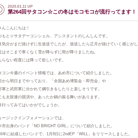
2020.01.11 UP
第264回サタコン☆この冬はモコモコが流行ってます！
さんこんにちは！
つもと☆サタデーコンシェル、アシスタントのしんしんです。
月気分がまだ抜けずに生放送でしたが、放送したら正月が抜けていく感じがし
近はそこまで寒くなく雪が降らずに雨が降りましたね。
もらない程度には降って欲しいです。
タコン今週のイベント情報では、あめ市について紹介しました。
日から明日までやっており、「全国あめ博覧会・即売会」や
杉軍と武田軍に分かれて綱引きをしたりと楽しそうです。
にも太鼓連の競演や、あったか鍋の振る舞いがあります。
非行ってみてはいかがでしょうか。
ュージックインフォメーションでは、
本市出身のバンド「NO BRIGHT GIRL」について紹介しました。
016年に結成したバンドで、1月8日に2ndEP「WILL」をリリースしました。