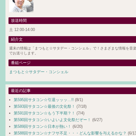
放送時間
土 12:00-14:00
紹介文
週末の情報は「まつもと☆サタデー・コンシェル」で！さまざまな情報を音楽
でお送りします。
番組ページ
まつもと☆サタデー・コンシェル
最近の記事
第595回サタコン☆引退ッッッ…!!
(8/1)
第593回サタコン☆最後の文化祭！
(7/18)
第591回サタコン☆もう下半期？！
(7/4)
第590回サタコン☆いよいよ文化祭だぞー！
(6/27)
第589回サタコン☆日本が熱い！
(6/20)
第588回サタコン☆ナフサ不足・・・どんな影響を与えるかな？
(6/13