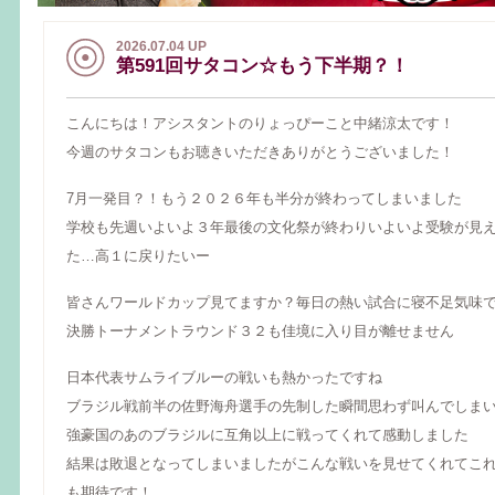
2026.07.04 UP
第591回サタコン☆もう下半期？！
こんにちは！アシスタントのりょっぴーこと中緒涼太です！
今週のサタコンもお聴きいただきありがとうございました！
7月一発目？！もう２０２６年も半分が終わってしまいました
学校も先週いよいよ３年最後の文化祭が終わりいよいよ受験が見
た…高１に戻りたいー
皆さんワールドカップ見てますか？毎日の熱い試合に寝不足気味
決勝トーナメントラウンド３２も佳境に入り目が離せません
日本代表サムライブルーの戦いも熱かったですね
ブラジル戦前半の佐野海舟選手の先制した瞬間思わず叫んでしま
強豪国のあのブラジルに互角以上に戦ってくれて感動しました
結果は敗退となってしまいましたがこんな戦いを見せてくれてこ
も期待です！