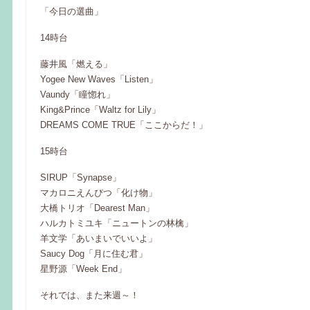
「今日の選曲」
14時台
藤井風「燃える」
Yogee New Waves「Listen」
Vaundy「瞳惚れ」
King&Prince「Waltz for Lily」
DREAMS COME TRUE「ここからだ！」
15時台
SIRUP「Synapse」
マカロニえんぴつ「化け物」
大橋トリオ「Dearest Man」
ハルカトミユキ「ニュートンの林檎」
羊文学「あいまいでいいよ」
Saucy Dog「月に住む君」
星野源「Week End」
それでは、また来週～！