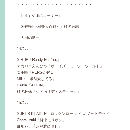
・・・・・・・・・・・・・・・・・・・・
「おすすめ本のコーナー」
「GS美神～極楽大作戦～」椎名高志
「今日の選曲」
14時台
SIRUP「Ready For You」
マカロニえんぴつ「ボーイズ・ミーツ・ワールド」
女王蜂「PERSONAL」
M!LK「爆裂愛してる」
HANA「ALL IN」
椎名林檎「丸ノ内サディスティック」
15時台
SUPER BEABER「ロックンロール イズ ノットデッド」
Chara+yuki「背中にリボン」
ヨルシカ「ただ君に晴れ」