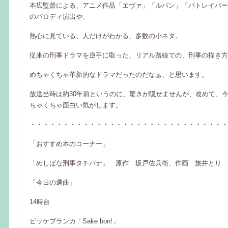
本広監督による、アニメ作品「エヴァ」「ルパン」「パトレイバー
のパロディ演出や、
熱心に見ている、人だけがわかる、多数の小ネタ。
従来の刑事ドラマを逆手に取った、リアル路線での、刑事の描き方
めちゃくちゃ革新的なドラマだったのだなぁ、と思います。
放送当時は約30年前というのに、驚きが隠せませんが、改めて、
ちゃくちゃ面白い気がします。
・・・・・・・・・・・・・・・・・・・・・・・・・・・・・・
「おすすめ本のコーナー」
「めしばな刑事タチバナ」 原作 坂戸佐兵衛、作画 旅井とり
「今日の選曲」
14時台
ビッケブランカ「Sake bon!」