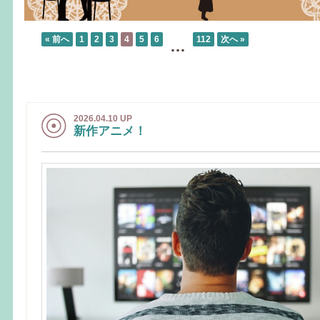
« 前へ
1
2
3
4
5
6
112
次へ »
…
2026.04.10 UP
新作アニメ！