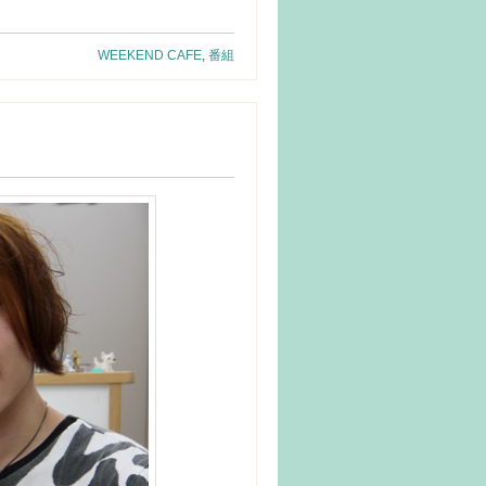
WEEKEND CAFE
,
番組