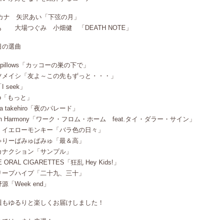
Jカナ 矢沢あい「下弦の月」
も 大場つぐみ 小畑健 「DEATH NOTE」
日の選曲
e pillows「カッコーの巣の下で」
ツメイシ「友よ～この先もずっと・・・」
I seek」
ko「もっと」
ya takehiro「夜のパレード」
fth Harmony「ワーク・フロム・ホーム feat.タイ・ダラー・サイン」
・イエローモンキー「バラ色の日々」
ゃりーぱみゅぱみゅ「最＆高」
カナクション「サンプル」
E ORAL CIGARETTES「狂乱 Hey Kids!」
リープハイプ「二十九、三十」
源「Week end」
週もゆるりと楽しくお届けしました！