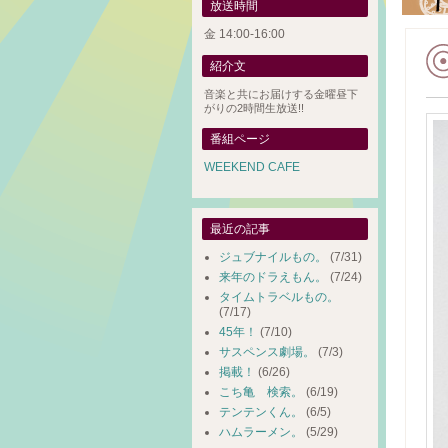
放送時間
金 14:00-16:00
紹介文
音楽と共にお届けする金曜昼下
がりの2時間生放送!!
番組ページ
WEEKEND CAFE
最近の記事
ジュブナイルもの。
(7/31)
来年のドラえもん。
(7/24)
タイムトラベルもの。
(7/17)
45年！
(7/10)
サスペンス劇場。
(7/3)
掲載！
(6/26)
こち亀 検索。
(6/19)
テンテンくん。
(6/5)
ハムラーメン。
(5/29)