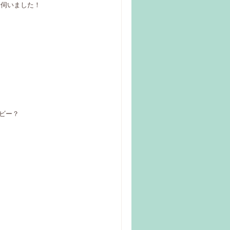
話伺いました！
ビー？