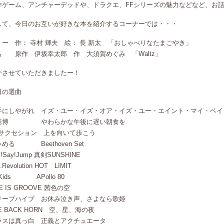
作ゲーム、アンチャーデッドや、ドラクエ、FFシリーズの魅力などなど、お
して、今日のお互いが好きな本を紹介するコーナーでは・・・
ミー 作： 寺村 輝夫 絵： 長 新太 「おしゃべりなたまごやき」
も 原作 伊坂幸太郎 作 大須賀めぐみ 「Waltz」
介させていただきましたー！
日の選曲
手にしやがれ イズ・ユー・イズ・オア・イズ・ユー・エイント・マイ・ベイ
基博 やわらかな午後に遅い朝食を
Cサクセション 上を向いて歩こう
める Beethoven Set
y!Say!Jump 真剣SUNSHINE
.Revolution HOT LIMIT
 Kids APollo 80
FE IS GROOVE 茜色の空
リープハイプ お休み泣き声、さよなら歌姫
E BACK HORN 空、星、海の夜
ラスは真っ白 正義とアクチュエータ