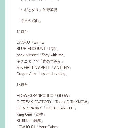
「ミギとダリ」佐野菜見
「今日の選曲」
14時台
DAOKO「anima」
BLUE ENCOUNT「喝采」
back number「Stay with me」
キタニタツヤ「青のすみか」
Mrs.GREEN APPLE「ANTENA」
Dragon Ash「Lily of da valley」
15時台
FLOW×GRANRODEO「GLOW」
G-FREAK FACTORY「Too oLD To KNOW」
GLIM SPANKY「NIGHT LAN DOT」
King Gnu「逆夢」
KIRINJI「雑務」
LOW IQ 01「Your Color」