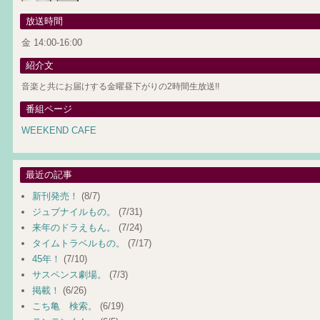
放送時間
金 14:00-16:00
紹介文
音楽と共にお届けする金曜昼下がりの2時間生放送!!
番組ページ
WEEKEND CAFE
最近の記事
新刊発売！
(8/7)
ジュブナイルもの。
(7/31)
来年のドラえもん。
(7/24)
タイムトラベルもの。
(7/17)
45年！
(7/10)
サスペンス劇場。
(7/3)
掲載！
(6/26)
こち亀 検索。
(6/19)