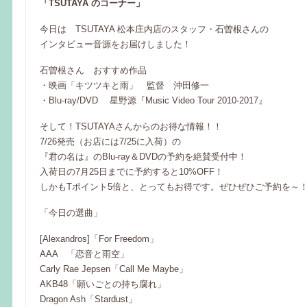
「TSUTAYA のコーナー」
今日は TSUTAYA 松本庄内店のスタッフ・石曽根さんの
インタビュー音源をお届けしました！
石曽根さん おすすめ作品
・映画「キツツキと雨」 監督 沖田修一
・Blu-ray/DVD 星野源『Music Video Tour 2010-2017』
そして！TSUTAYAさんからのお得な情報！！
7/26発売（お店には7/25に入荷）の
『君の名は』のBlu-ray＆DVDの予約を絶賛受付中！
入荷日の7月25日までに予約すると10%OFF！
しかもTポイント5倍と、とってもお得です。ぜひぜひご予約を～
「今日の選曲」
[Alexandros]「For Freedom」
AAA 「恋音と雨空」
Carly Rae Jepsen「Call Me Maybe」
AKB48「願いごとの持ち腐れ」
Dragon Ash「Stardust」