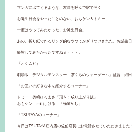
マンガに出てくるような、友達を呼んで家で開く
お誕生日会をやったことのない、おもケン＆トミー。
一度はやってみたかった、お誕生日会。
あの、折り紙で作るリング的なやつでかざりつけされた、お誕生日
経験してみたかったですねぇ・・・。
『オシムビ』
劇場版「デジタルモンスター ぼくらのウォーゲーム」監督 細田
「お互いの好きな本を紹介するコーナー」
トミー 奥嶋ひろまさ「頂き！成り上がり飯」
おもケン 土山しげる 「極道めし」
「TSUTAYAのコーナー」
今日はTSUTAYA庄内店の佐伯店長にお電話させていただきました