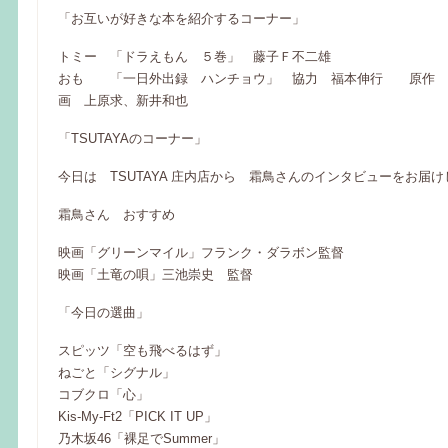
「お互いが好きな本を紹介するコーナー」
トミー 「ドラえもん ５巻」 藤子Ｆ不二雄
おも 「一日外出録 ハンチョウ」 協力 福本伸行 原作
画 上原求、新井和也
「TSUTAYAのコーナー」
今日は TSUTAYA 庄内店から 霜鳥さんのインタビューをお届
霜鳥さん おすすめ
映画「グリーンマイル」フランク・ダラボン監督
映画「土竜の唄」三池崇史 監督
「今日の選曲」
スピッツ「空も飛べるはず」
ねごと「シグナル」
コブクロ「心」
Kis-My-Ft2「PICK IT UP」
乃木坂46「裸足でSummer」