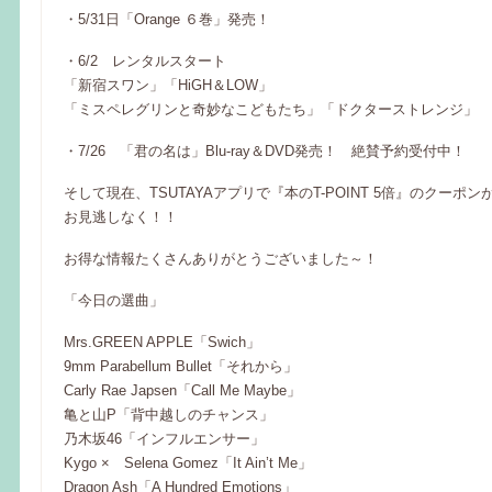
・5/31日「Orange ６巻」発売！
・6/2 レンタルスタート
「新宿スワン」「HiGH＆LOW」
「ミスペレグリンと奇妙なこどもたち」「ドクターストレンジ」
・7/26 「君の名は」Blu-ray＆DVD発売！ 絶賛予約受付中！
そして現在、TSUTAYAアプリで『本のT-POINT 5倍』のクーポ
お見逃しなく！！
お得な情報たくさんありがとうございました～！
「今日の選曲」
Mrs.GREEN APPLE「Swich」
9mm Parabellum Bullet「それから」
Carly Rae Japsen「Call Me Maybe」
亀と山P「背中越しのチャンス」
乃木坂46「インフルエンサー」
Kygo × Selena Gomez「It Ain’t Me」
Dragon Ash「A Hundred Emotions」