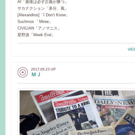
AI「最後は必ず正義が勝つ」
サカナクション「多分、風」
[Alexandros]「I Don’t Know」
Suchmos 「Miree」
CIVILIAN「アノマニス」
星野源「Week End」
WEE
2017.06.23 UP
ＭＪ