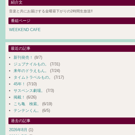
紹介文
音楽と共にお届けする金曜昼下がりの2時間生放送!!
番組ページ
WEEKEND CAFE
最近の記事
新刊発売！
(8/7)
ジュブナイルもの。
(7/31)
来年のドラえもん。
(7/24)
タイムトラベルもの。
(7/17)
45年！
(7/10)
サスペンス劇場。
(7/3)
掲載！
(6/26)
こち亀 検索。
(6/19)
テンテンくん。
(6/5)
過去の記事
2026年8月
(1)