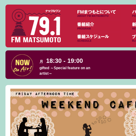
18:30 - 19:00
月
gifted ～Special feature on an
artist～