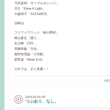
乃木坂46「ネーブルオレンジ」
JO1「Shine A Light」
大森靖子「JUSTadICE」
15時台
フジファブリック「桜の季節」
崎山蒼志「踊り」
女王蜂「CRY」
斉藤和義「月光」
相対性理論「小学館」
星野源「Week End」
それでは、また来週～！
WEE
2025.04.04 UP
つぶあり、なし。