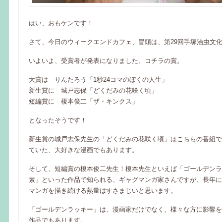
はい、おもケンです！
さて、今日のウィークエンドカフェ、冒頭は、第29回手塚治虫文
いよいよ、受賞者が発表になりました、コチラの賞。
大賞は りんたろう「1秒24コマのぼくの人生」
新生賞に 城戸志保「どくだみの花咲く頃」
短編賞に 榎本俊二「ザ・キンクス」
となったそうです！
新生賞の城戸志保先生の「どくだみの花咲く頃」はこちらの番組で
ていた、大好きな漫画でもあります。
そして、短編賞の榎本俊二先生！榎本先生といえば「ゴールデンラ
素」といった作品で知られる、ギャグマンガ家さんですが、長年に
マンガを描き続ける熱量はすさまじいと思います。
「ゴールデンラッキー」は、漫画家だけでなく、様々な方に影響を
作品でもあります。