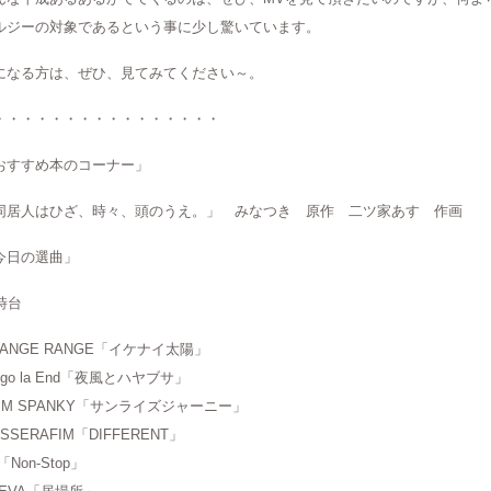
ルジーの対象であるという事に少し驚いています。
になる方は、ぜひ、見てみてください～。
・・・・・・・・・・・・・・・・
おすすめ本のコーナー」
同居人はひざ、時々、頭のうえ。」 みなつき 原作 二ツ家あす 作画
今日の選曲」
時台
RANGE RANGE「イケナイ太陽」
digo la End「夜風とハヤブサ」
LIM SPANKY「サンライズジャーニー」
 SSERAFIM「DIFFERENT」
I「Non-Stop」