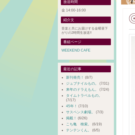
放送時間
金 14:00-16:00
紹介文
音楽と共にお届けする金曜昼下
がりの2時間生放送!!
番組ページ
WEEKEND CAFE
最近の記事
新刊発売！
(8/7)
ジュブナイルもの。
(7/31)
来年のドラえもん。
(7/24)
タイムトラベルもの。
(7/17)
45年！
(7/10)
サスペンス劇場。
(7/3)
掲載！
(6/26)
こち亀 検索。
(6/19)
テンテンくん。
(6/5)